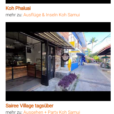
Koh Phaluai
mehr zu:
Ausflüge & Inseln Koh Samui
Sairee Village tagsüber
mehr zu:
Ausgehen + Party Koh Samui