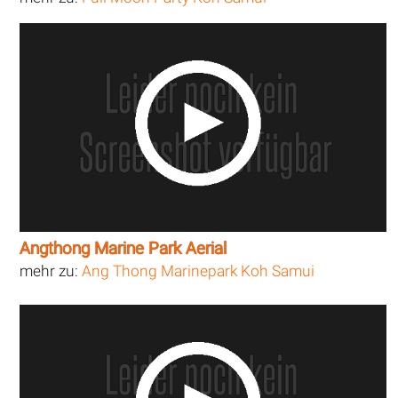
Angthong Marine Park Aerial
mehr zu:
Ang Thong Marinepark Koh Samui