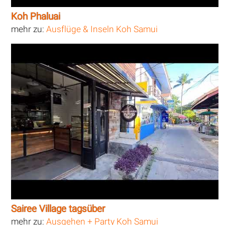
Koh Phaluai
mehr zu:
Ausflüge & Inseln Koh Samui
Sairee Village tagsüber
mehr zu:
Ausgehen + Party Koh Samui