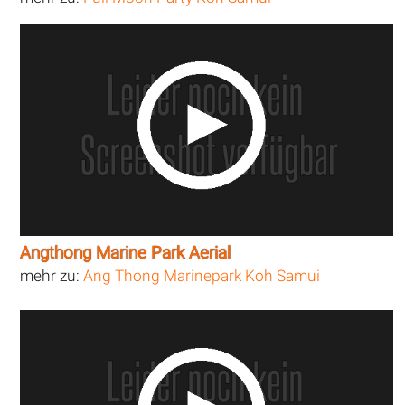
Angthong Marine Park Aerial
mehr zu:
Ang Thong Marinepark Koh Samui