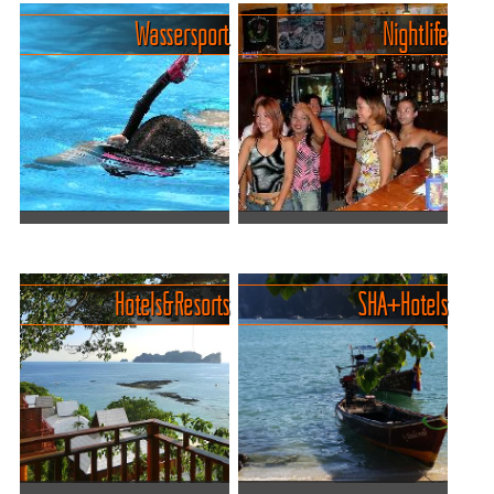
Ob du lieber barfuß über
PhiPhi
Wassersport
Nightlife
endlose, weiße Sandstrände
Die traumhafte Inselgruppe
läufst oder versteckte
Koh Phi Phi! vor der Küste
Buchten suchst, in denen
von Krabi verzaubert mit
das Meer türkis glitzert und
kristallklarem Wasser,
nur das Rauschen der ...
weißen Sandstränden und
beeindruckenden Felsform...
Wassersportaktivitäten auf
Nachtleben auf PhiPhi
den Phi-Phi-Inseln
Islands. Was, wann, wo?
Die Phi-Phi-Inseln bieten im
Koh Phi Phi ist eine der
Hotels & Resorts
SHA+ Hotels
klaren, türkisgrünen und
bekanntesten Inselgruppen
sehr ruhigen Meer eine
Thailands. Die Insel ist
breite Palette von
bekannt für ihre
Wassersportaktivitäten für
atemberaubenden Strände
Abenteuerlustige und
und spektakulären
Wasser...
Landschaften. A...