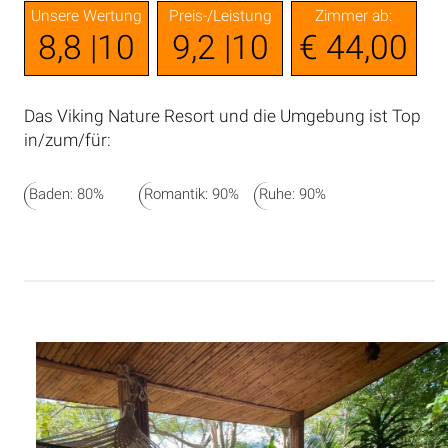
Unsere Wertung
Preis-/Leistung
Zimmer ab:
8,8 |10
9,2 |10
€ 44,00
Das Viking Nature Resort und die Umgebung ist Top
in/zum/für:
Baden: 80%
Romantik: 90%
Ruhe: 90%