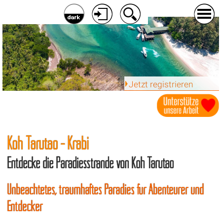
Jetzt registrieren
Koh Tarutao - Krabi
Entdecke die Paradiesstrände von Koh Tarutao
Unbeachtetes, traumhaftes Paradies für Abenteurer und
Entdecker