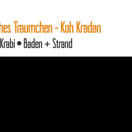
iches Träumchen - Koh Kradan
Krabi • Baden + Strand