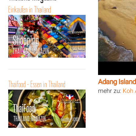
Einkaufen in Thailand
Adang Island
Thaifood - Essen in Thailand
mehr zu:
Koh 