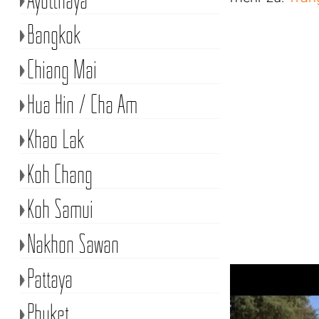
Bangkok
Chiang Mai
Hua Hin / Cha Am
Khao Lak
Koh Chang
Koh Samui
Nakhon Sawan
Pattaya
Phuket