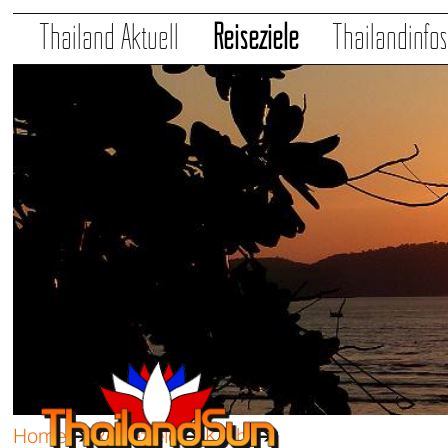
Thailand Aktuell
Reiseziele
Thailandinfo
Home
➔
Reiseziele
➔
Krabi
➔