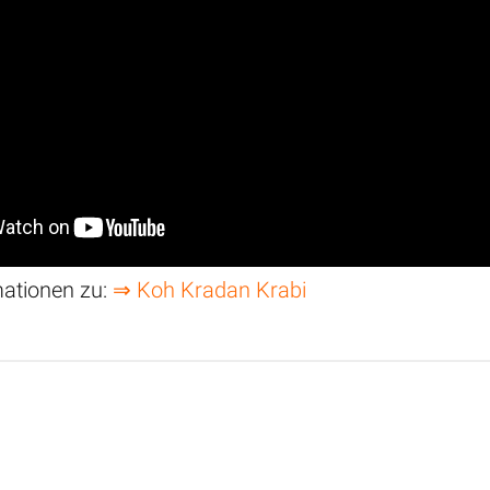
mationen zu:
⇒ Koh Kradan Krabi