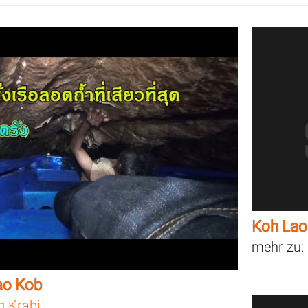
Koh Lao
mehr zu:
ao Kob
g Krabi