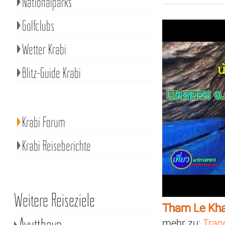
Nationalparks
Golfclubs
Wetter Krabi
Blitz-Guide Krabi
Krabi Forum
Krabi Reiseberichte
Weitere Reiseziele
Tham Le Kh
Ayutthaya
mehr zu:
Tran