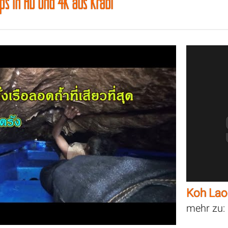
ips in HD und 4K aus Krabi
Koh Lao
mehr zu: