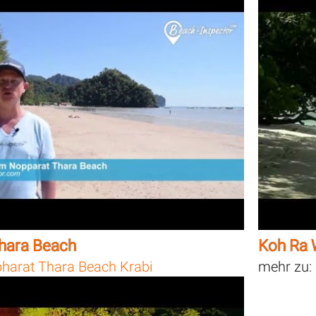
hara Beach
Koh Ra 
harat Thara Beach Krabi
mehr zu: