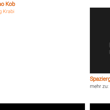
ao Kob
g Krabi
Spazier
mehr zu: