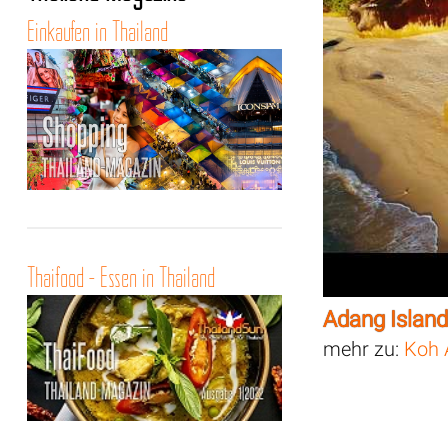
Einkaufen in Thailand
Thaifood - Essen in Thailand
Adang Island
mehr zu:
Koh 