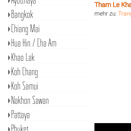
Tham Le Kh
Bangkok
mehr zu:
Tran
Chiang Mai
Hua Hin / Cha Am
Khao Lak
Koh Chang
Koh Samui
Nakhon Sawan
Pattaya
Phuket