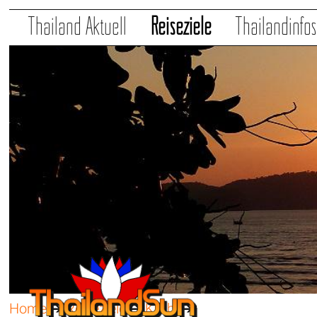
Thailand Aktuell
Reiseziele
Thailandinfo
Home
➔
Reiseziele
➔
Krabi
➔