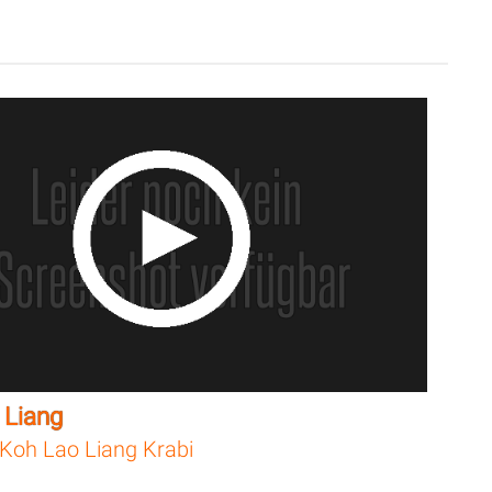
 Liang
Koh Lao Liang Krabi