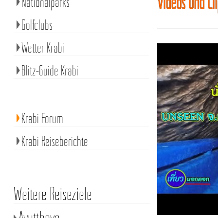
Videos und Cl
Nationalparks
Golfclubs
Wetter Krabi
Blitz-Guide Krabi
Krabi Forum
Krabi Reiseberichte
Weitere Reiseziele
Ayutthaya