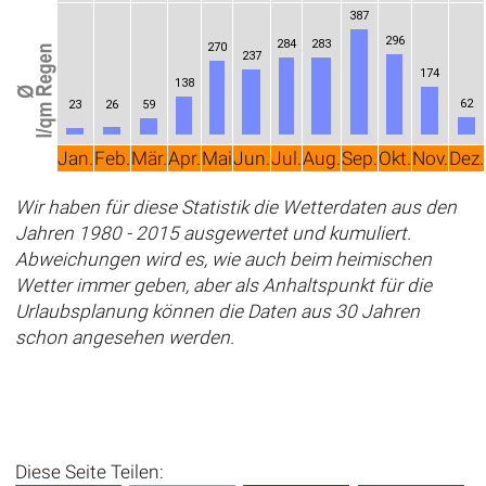
387
296
284
283
270
237
174
138
62
23
26
59
Jan.
Feb.
Mär.
Apr.
Mai
Jun.
Jul.
Aug.
Sep.
Okt.
Nov.
Dez.
Wir haben für diese Statistik die Wetterdaten aus den
Jahren 1980 - 2015 ausgewertet und kumuliert.
Abweichungen wird es, wie auch beim heimischen
Wetter immer geben, aber als Anhaltspunkt für die
Urlaubsplanung können die Daten aus 30 Jahren
schon angesehen werden.
Diese Seite Teilen: