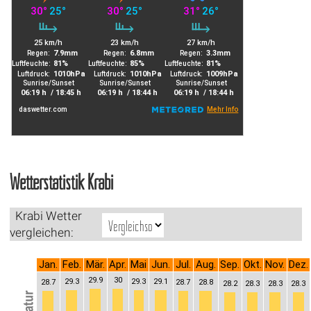
Wetterstatistik Krabi
Krabi Wetter
vergleichen:
Jan.
Feb.
Mär.
Apr.
Mai
Jun.
Jul.
Aug.
Sep.
Okt.
Nov.
Dez.
29.9
30
29.3
29.3
29.1
28.7
28.7
28.8
28.2
28.3
28.3
28.3