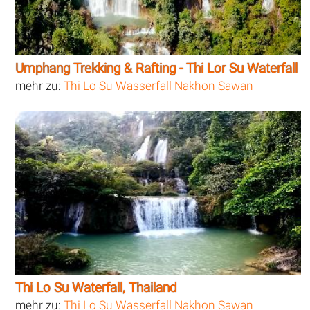
Umphang Trekking & Rafting - Thi Lor Su Waterfall
mehr zu:
Thi Lo Su Wasserfall Nakhon Sawan
Thi Lo Su Waterfall, Thailand
mehr zu:
Thi Lo Su Wasserfall Nakhon Sawan