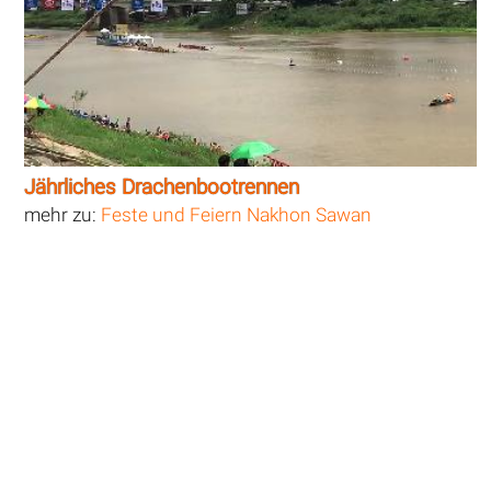
Jährliches Drachenbootrennen
mehr zu:
Feste und Feiern Nakhon Sawan