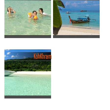
geht – im türkisblauen
türkisblaues Wasser trifft
Wasser, versteht sich. Die
und der Alltag garantiert auf
kleine Insel im Golf von
der Fähre zurückbleibt.
Thailand verführt mit p...
Unsere Resort-Tipps zeigen
...
Inselidyll Koh Sichang in
Koh Samesan - Traumhafter
weniger als einer Stunde
Tagesausflug ab Pattaya
Koh Si Chang, eine
Koh Samaesan, auch
Koh Khram
bezaubernde Insel nur eine
bekannt als Samaesan
kurze Bootsfahrt von
Island, ist eine
Pattaya entfernt, bietet eine
atemberaubende Insel in
ruhige und entspannte
der Provinz Chonburi,
Auszeit vom Trubel der
Thailand. Sie liegt etwa 7
Stadt. D...
Kilometer vor der Kü...
Entzückendes
Naturschutzparadies Koh