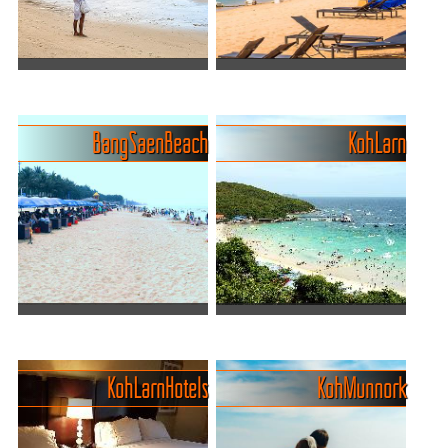
denn der Str...
seinem goldenen Sand, dem
klare...
Wong Amat Luxus-
Bang Saray -
Strandmeile im Norden der
traditionellerKüstenort zum
Stadt
Entspannen
Bang Saen Beach
Koh Larn
Wong Amat Beach ist ein
Entdecke Bang Saray, ein
hübscher und beliebter
idyllisches Fischerdorf an
Strand in der Küstenstadt
der Küste Thailands, das
Pattaya in Thailand. Er
mit seinem charmanten
befindet sich im Norden von
Ambiente und seinen unter
Pattaya und ist bekannt f...
der Woche unberührten
Str...
Urlauben wie die Thais in
Badeinsel Koh Larn oder
Bang Saen
Koh Lan vor der Küste
Lust auf einen Strandtag
Pattayas
Koh Larn Hotels
Koh Munnork
mitten drin im Thai-Leben.
Koh Larn – die kleine Insel
Bang Saen Beach ist der
vor Pattaya, die man
Tipp der Thais –
entweder liebt oder