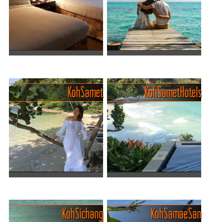
authentisch, entspannt und
fluchtartig verlässt. An
voller lokaler Atmosphäre.
manchen Tagen
Nur...
türkisblaues Traumparadies,
an anderen ein...
Empfehlungen Hotels und
Koh Munnork Private Island
Resorts auf Koh Larn
- traumhafte Einsamkeit
Wer in Pattaya Urlaub
Koh Munnork – das ist
Koh Samet
Koh Samet Hotels
macht, der bekommt zwar
Thailands Antwort auf „Ich
tolle Hotels und Resorts für
will einfach meine Ruhe“.
kleines Geld, aber eben
Eine winzige Privatinsel vor
nicht wirklich einen
Rayong, wo WLAN
Traumstrand. Um den
schwächer ist als die
Traumstran...
Meeresbr...
Trauminsel Koh Samet (Koh
Empfehlungen und Tipps zu
Samed)
Resorts auf Koh Samet
Koh Samet ist der Ort, an
Koh Samet – wo weißer
Koh Sichang
Koh Samae San
dem dein Zeitgefühl baden
Puderzuckersand auf