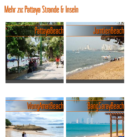
Mehr zu: Pattaya Strände & Inseln
Pattaya Beach
Jomtien Beach
Pattaya Stadt Strand oder
Der Jomtien Beach in
Pattaya Beach
Pattaya-Süd
Wie ich bereits an anderer
Jomtien Beach, im Süden
Wong Amat Beach
Bang Saray Beach
Stelle erwähnt habe, gibt es
von Pattaya, ist ein
Pattaya von allem ein wenig
beliebtes Urlaubsziel und
zu viel. Nur Sand, diesem
einer der bekanntesten
gibt es eindeutig zu wenig,
Strände in Thailand. Mit