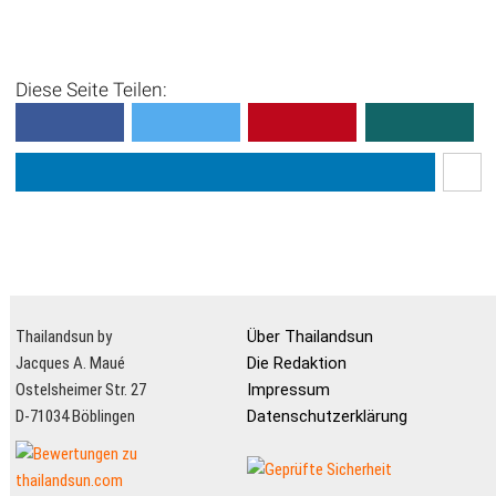
Khram
Koh Khram Yai ist eine Insel
in der Bucht von Bangkok,
Diese Seite Teilen:
etwa 24 km südsüdwestlich
von Pattaya. Sie ist die
größte Insel in der Bucht. Ko
Khram ist dich...
Thailandsun by
Über Thailandsun
Jacques A. Maué
Die Redaktion
Ostelsheimer Str. 27
Impressum
D-71034 Böblingen
Datenschutzerklärung