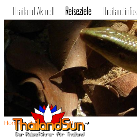
Thailand Aktuell
Reiseziele
Thailandinfo
Home
➔
Reiseziele
➔
Pattaya
➔