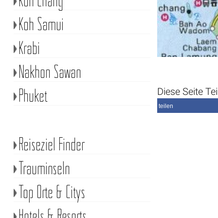
Koh Samui
Krabi
Nakhon Sawan
Phuket
Diese Seite Tei
teilen
Reiseziel Finder
Trauminseln
Top Orte & Citys
Hotels & Resorts