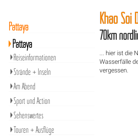
Khao Soi D
Pattaya
70km nördli
Pattaya
... hier ist di
Reiseinformationen
Wasserfälle de
Strände + Inseln
vergessen.
Am Abend
Sport und Action
Sehenswertes
Touren + Ausflüge