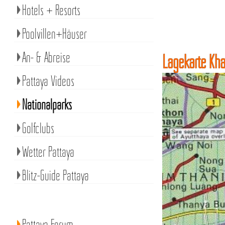
Hotels + Resorts
Poolvillen+Häuser
An- & Abreise
Lagekarte Kha
Pattaya Videos
Nationalparks
Golfclubs
Wetter Pattaya
Blitz-Guide Pattaya
Pattaya Forum