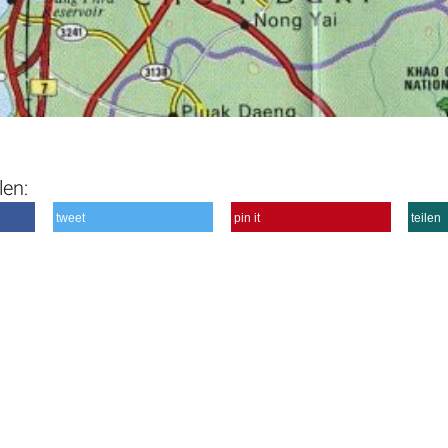
len:
tweet
pin it
teilen