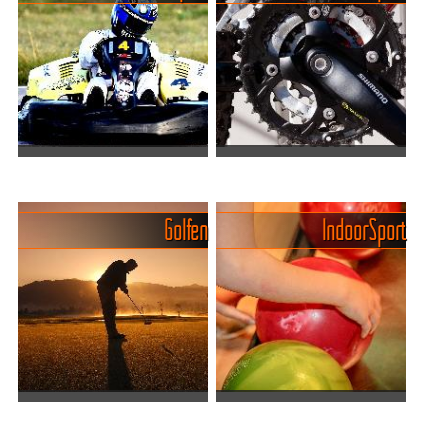
Actiongeladenen Sportarten
Pattayas Sportangebot für
in Pattaya
die ganze Familie
Viele Sportarten die man
Tennis Über ein Dutzend
Golfen
Indoor Sport
hierzulande kaum vorfindet
teilweise sehr schöne
oder die sich nur mit
Tennisanlagen finden sich in
grösserem bürokratischen
der Stadt in den grossen
und/oder finanziellen
Hotels. Einige bieten neben
Aufwand betreiben lassen,
Trainern auch die Mög...
sin...
Golf in Pattaya und
Abenteuer Indoor-Sport in
Umgebung: Fakten & Top-
Pattaya: Ein Paradies für