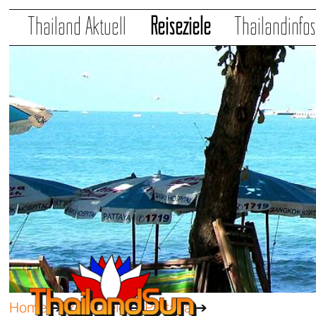
Thailand Aktuell
Reiseziele
Thailandinfo
Home
➔
Reiseziele
➔
Pattaya
➔