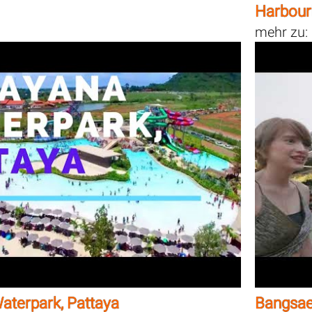
Harbourl
mehr zu:
terpark, Pattaya
Bangsae