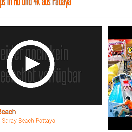
ips in HD und 4K aus Pattaya
Beach
 Saray Beach Pattaya