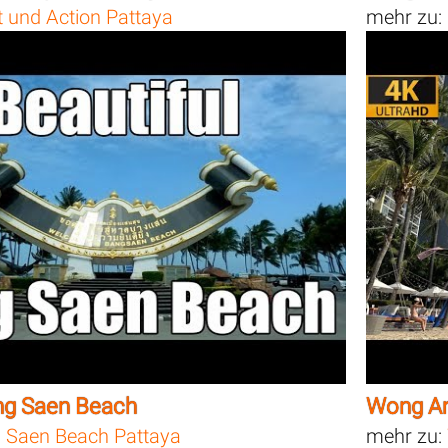
t und Action Pattaya
mehr zu:
ang Saen Beach
Wong Am
 Saen Beach Pattaya
mehr zu: