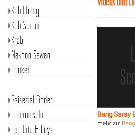
Videos und Cl
Koh Chang
Koh Samui
Krabi
Nakhon Sawan
Phuket
Reiseziel Finder
Trauminseln
Bang Saray 
mehr zu:
Bang
Top Orte & Citys