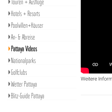
Touren + Ausflüge
Hotels + Resorts
Poolvillen+Häuser
An- & Abreise
Pattaya Videos
Nationalparks
Golfclubs
Weitere Infor
Wetter Pattaya
Blitz-Guide Pattaya