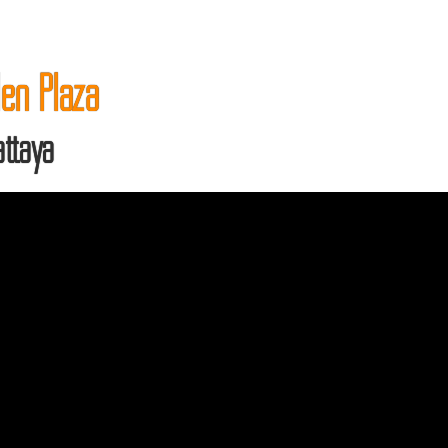
en Plaza
attaya