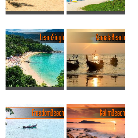
Nai Yang - Ein Rückzugsort
Surin Beach - Phukets
abseits des
entspannt-elegante
Massentourismus
Strandperle
Leam Singh
Kamala Beach
Traumstrand-Alarm auf
Surin Beach ist einer dieser
Phuket! Am Naiyang Beach
Strände, an denen man
findest du genau das, was
sofort versteht, warum
du brauchst: feiner Sand,
Phuket so beliebt ist: feiner
chillige Strandbars, kaum
Sand, türkisfarbenes
Trubel und das Meer direk...
Wasser und eine
entspannt...
Laem Singh Beach: Phukets
Der Beachguide für Kamala
versteckte Perle
- Phukets entspannte Seite
Laem Singh Beach, ein
Kamala Beach – das Phuket
Freedom Beach
Kalim Beach
verstecktes Juwel an der
für alle, die mehr als nur
Westküste von Phuket,
Sonne und Sand wollen. 🏖️
Thailand, ist bekannt für
Tagsüber relaxen am Strand
seine atemberaubende
oder im schicken