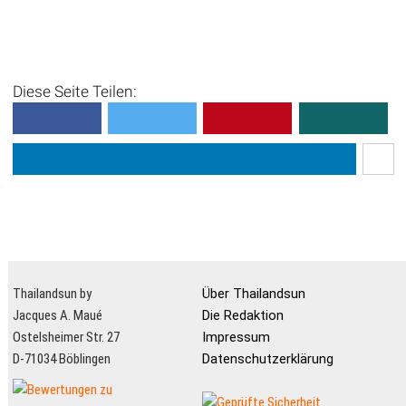
versteckte Paradies
Wer auf Phuket auf der
Suche nach einem ruhigen
und abgeschiedenen Strand
Diese Seite Teilen:
ist, der wird am Ao Yon
Beach fündig. Dieser
traumhafte Strand auf der
Halbi...
Thailandsun by
Über Thailandsun
Jacques A. Maué
Die Redaktion
Ostelsheimer Str. 27
Impressum
D-71034 Böblingen
Datenschutzerklärung