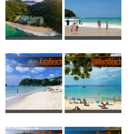
und belebteste Strand in
war eine stille Oase der
Phuket, Thailand. Er liegt an
Ruhe, weit entfernt vom
der westlichen Küste der
Trubel der belebteren Strä...
Insel und ist ein beliebtes ...
Einer der schönsten Strände
Drei Kilometer feiner Sand,
liegt vor dem Meridien
Wellen und Spass
Der Karon Noi Beach, auch
Der 3 km lange Karon Beach
Kata Beach
Nai Harn Beach
liebevoll „Little Karon Beach“
ist einer der bekanntesten
genannt, ist ein echtes
und beliebtesten Strände
Paradies für alle, die es
auf der thailändischen Insel
ruhiger mögen. Dieser
Phuket. Mit seinem feinen
kleine, idyllische St...
weißen Sand, dem...
Die Strände Kata Yai und
Hat Nai Harn, Strand mit
Kata Noi
steigender Beliebtheit
Phukets: Kata Yai und Kata
Immer mehr Reisende