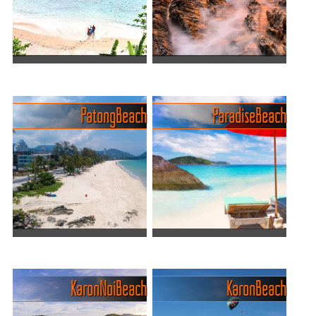
Schönheit und entspannte
Beachclub, s...
Atmosphär...
Freedom Beach, der
Magische
Traumstrand auf Phuket?
Sonnenuntergänge aber
Entdecke das Juwel
mässiges Schwimmen
Patong Beach
Paradise Beach
Phukets – Freedom Beach!
Der Kalim Beach ist ein
Einer der malerischsten
kleiner Strandabschnitt im
Strände der Insel, bekannt
Norden des Hauptstrandes
für sein blendend weißes
Patong Beach auf der Insel
Sandufer und kristallklares,
Phuket. Er liegt nur wenige
t...
hundert Meter v...
Entdecke den pulsierenden
Das unvergessliche Erlebnis
Charme von Phukets
von Paradise Beach
Patong
Paradise Beach, verborgen
Karon Noi Beach
Karon Beach
Patong Beach der
im Schatten der üppigen
bekannteste, beliebteste
grünen Hügel von Phuket,