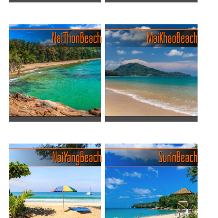
BangTao Beach, der
Banana Beach in Choeng
zweitlängste Strand von
Thale
Phuket
Erlebe den Banana Beach
Nai Thon Beach
Mai Khao Beach
Der Bang Tao Beach liegt im
auf Phuket – lange Zeit ein
Nordwesten von Phuket und
echtes verstecktes Juwel
erstreckt sich über eine
mit kristallklarem Wasser,
Länge von etwa sechs
feinem, goldenem Sand und
Kilometern. Er ist einer der
üppiger tropischer V...
längsten Strände der ...
Ruhiger Strand mit
Der ruhigste Strand der
natürlichen Schattenzonen
Insel - Maikhao Beach
Naithon Beach – einer von
Mai Khao Beach, gelegen in
Nai Yang Beach
Surin Beach
Phukets stilleren Stars. Hier
Phukets Nordwesten, ist ein
gibt’s keine Partymeilen,
eher unberührtes und
keine Jet-Ski-Kolonnen,
bezauberndes Ziel für
sondern viel Ruhe, weichen
Strandliebhaber. Entlang der
Sand und türkisbl...
Nordwestküste der Insel...