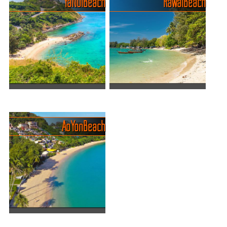
Ya Nui Beach
Rawai Beach
Noi. Diese idyllischen
entdecken den feinen Sand,
Strände bieten eine perfekte
das klare Wasser und das
Kombination aus
entspannte Flair – und
kristallklarem Wasser,
genau deshalb wird’s hier
weichem Sand und einer
von Jahr zu Jahr ein
ruhigen A...
Stückche...
Klein und abgelegen - der Ya
Natürliche Schönheit und
Nui Beach (Yanui)
authentisches Inselleben
Ya Nui Beach in Phuket ist
Rawai Beach ist ein
Ao Yon Beach
ein malerischer
malerisches und
Küstenabschnitt, bekannt
entspanntes Küstengebiet
für sein kristallklares
im Süden von Phuket,
Wasser und seinen feinen
Thailand. Er liegt an der
Sand. Der kleine, idyllische,
Südostküste von Phuket
von...
zwischen Promthep C...
Ao Yon Beach - das