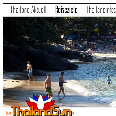
Thailand Aktuell
Reiseziele
Thailandinfo
Home
➔
Reiseziele
➔
Phuket
➔