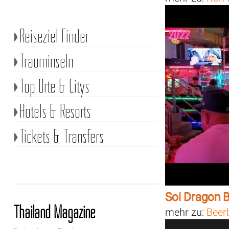
Reiseziel Finder
Trauminseln
Top Orte & Citys
Hotels & Resorts
Tickets & Transfers
Soi Dragon 
Thailand Magazine
mehr zu:
Beer