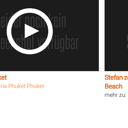
ket
Stefan z
ria Phuket Phuket
Beach
mehr zu: