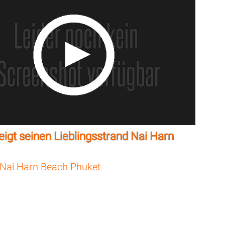
eigt seinen Lieblingsstrand Nai Harn
Nai Harn Beach Phuket