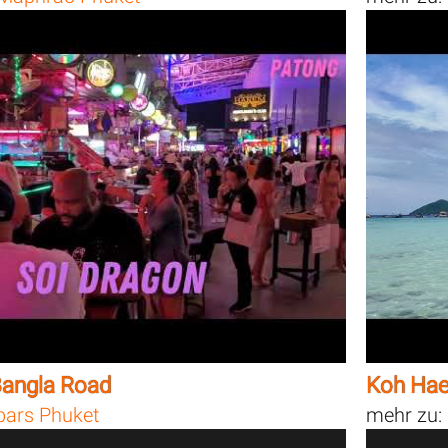
Bangla Road
Koh Hae
bars Phuket
mehr zu: