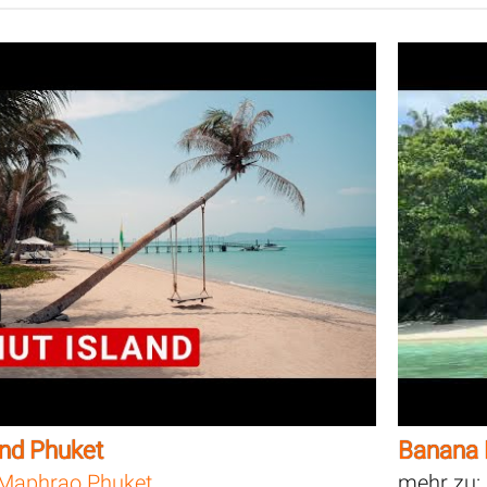
and Phuket
Banana 
Maphrao Phuket
mehr zu: