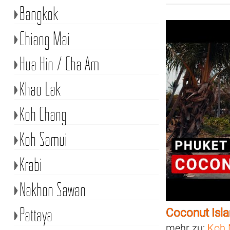
Bangkok
Chiang Mai
Hua Hin / Cha Am
Khao Lak
Koh Chang
Koh Samui
Krabi
Nakhon Sawan
Pattaya
Coconut Isl
mehr zu:
Koh 