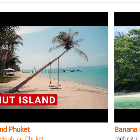
and Phuket
Banana 
Maphrao Phuket
mehr zu: