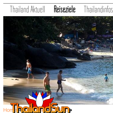
Thailand Aktuell
Reiseziele
Thailandinfo
Home
➔
Reiseziele
➔
Phuket
➔