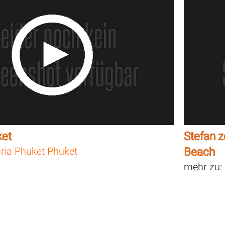
ket
Stefan z
ria Phuket Phuket
Beach
mehr zu: