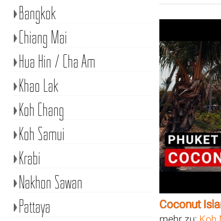
Bangkok
Chiang Mai
Hua Hin / Cha Am
Khao Lak
Koh Chang
Koh Samui
Krabi
Nakhon Sawan
Pattaya
Coconut Isl
mehr zu:
Koh 