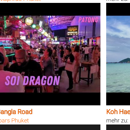
Bangla Road
Koh Hae
bars Phuket
mehr zu: