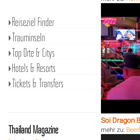
Reiseziel Finder
Trauminseln
Top Orte & Citys
Hotels & Resorts
Tickets & Transfers
Soi Dragon 
Thailand Magazine
mehr zu:
Beer