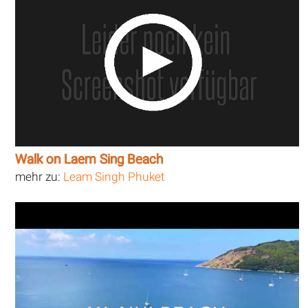
Walk on Laem Sing Beach
mehr zu:
Leam Singh Phuket