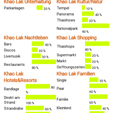
Khao Lak Unterhaltung
Khao Lak Kultur/Natur
Parkanlagen
Tempel
20 %
10 %
Panorama
40 %
Thaishows
20 %
Nationalpark
90 %
Khao Lak Nachtleben
Khao Lak Shopping
Bars
40 %
Thaishops
80 %
Discos
20 %
Supermarkt
20 %
Livemusik
30 %
Markt
20 %
Restaurants
Oeffnungszeiten
80 %
20 %
Khao Lak
Khao Lak Familien
Hotels&Resorts
Single
30 %
80
Paar
Randlage
60 %
%
Direkt am
Familie
Strand
60 %
100 %
Kleinkind
Strandnähe
40 %
60 %