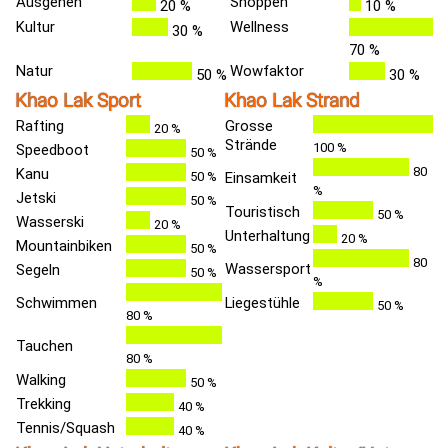
Ausgehen
Shoppen
20 %
10 %
Kultur
Wellness
30 %
70 %
Natur
Wowfaktor
50 %
30 %
Khao Lak Sport
Khao Lak Strand
Rafting
Grosse
20 %
Strände
100 %
Speedboot
50 %
80
Kanu
50 %
Einsamkeit
%
Jetski
50 %
Touristisch
50 %
Wasserski
20 %
Unterhaltung
20 %
Mountainbiken
50 %
80
Wassersport
Segeln
50 %
%
Schwimmen
Liegestühle
50 %
80 %
Tauchen
80 %
Walking
50 %
Trekking
40 %
Tennis/Squash
40 %