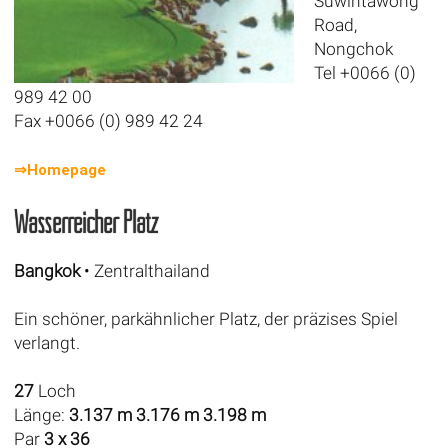
Suwintawong
Road,
Nongchok
Tel +0066 (0)
989 42 00
Fax +0066 (0) 989 42 24
⇒Homepage
Wasserreicher Platz
Bangkok
• Zentralthailand
Ein schöner, parkähnlicher Platz, der präzises Spiel
verlangt.
27
Loch
Länge:
3.137 m 3.176 m 3.198 m
Par
3 x 36