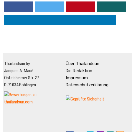
Schmuckstücken sollte
faszinierendes Element der
gewarnt sein. Den in
Kultur und Gesellschaft des
Thailand gi...
Landes...
Thailandsun by
Über Thailandsun
Jacques A. Maué
Die Redaktion
Ostelsheimer Str. 27
Impressum
D-71034 Böblingen
Datenschutzerklärung