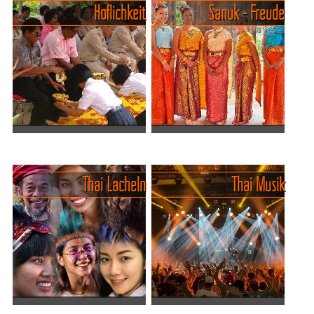
Höflichkeit
Sanuk - Freude
Andere Länder... andere
Tourist neigt dazu, sich in
Sitten. Angenehmerweise
fremden Ländern völlig
läuft das gesamte Leben im
anders zu benehmen als er
Land des Lächelns mit sehr
es in seiner Heimat tut.
viel Ruhe und Resp...
Vo...
Kreng Jai - Das Herz der
Lebensquelle Sanuk.
Es gibt
thailändischen Höflichkeit.
Wörter, die kann man
Wer
übersetzen. Und dann gibt
Thai Lächeln
Thai Musik
Thailand verstehen will,
es thailändische Wörter, bei
muss Kreng Jai verstehen –
denen jede Übersetzung
dieses kleine, fast
klingt, als h...
unübersetzbare Wort, das
so viel über das La...
Smile like a Thai - and the
Thailändische Musik - Ein