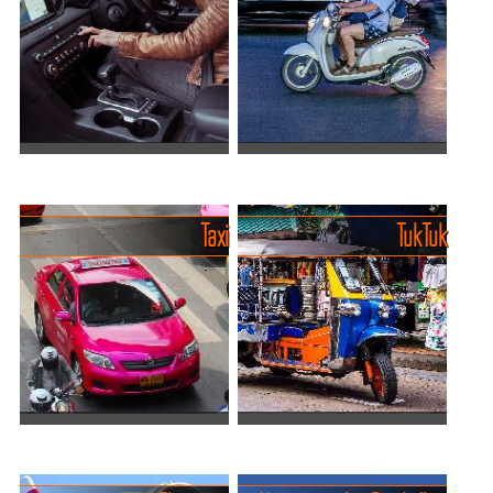
sich mit überfüllten Bussen
ist der Mietwagen. Diese
oder teuren T...
gibt es in den
Touristengebieten zuhauf...
Freiheit auf vier Rädern - Die
Mit dem Roller oder Motorrad
besten Autovermietungen in
unterwegs.
Für die
Thailand.
Taxi
TukTuk
Fortbewegung in
Linksverkehr, laute
thailändischen Städten oder
Hupe, viel Buddha – und
auf Inseln ist das Moped,
trotzdem: Wer in Thailand
der Roller oder Motorrad
ein Auto mietet, erlebt echte
eine ziemlich pra...
Freiheit auf vier Rä...
Taxis, Limousines und
TukTuk in den
Mitfahrdienste in Thailand.
unterschiedlichsten Varianten.
Egal