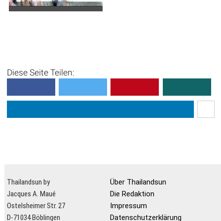
Gehsteige und Zebrastreifen -
Ein Abenteuer für sich.
Zu Fuß
in Thailand unterwegs zu
sein, ist ein bisschen wie ein
Überraschungsei – man
Diese Seite Teilen:
weiß nie, was man
bekommt. Ein Bürg...
Thailandsun by
Über Thailandsun
Jacques A. Maué
Die Redaktion
Ostelsheimer Str. 27
Impressum
D-71034 Böblingen
Datenschutzerklärung