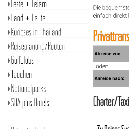
Feste + Feiern
Die bequemste 
Land + Leute
einfach direkt
Kurioses in Thailand
Privattran
Reiseplanung/Routen
Abreise von:
Golfclubs
oder:
Tauchen
Anreise nach:
Nationalparks
Charter/Tax
SHA plus Hotels