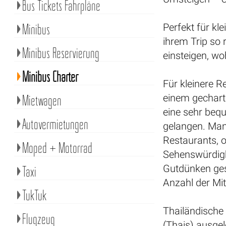
Bus Tickets Fahrpläne
Minibus
Perfekt für kl
ihrem Trip so 
Minibus Reservierung
einsteigen, wo
Minibus Charter
Für kleinere R
Mietwagen
einem gechar
eine sehr beq
Autovermietungen
gelangen. Man
Restaurants, 
Moped + Motorrad
Sehenswürdig
Gutdünken ges
Taxi
Anzahl der Mitr
TukTuk
Thailändische 
Flugzeug
(Thais) ausgel