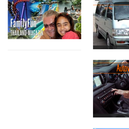
pünktlich.
Mit de
du Thailand au
besondere Art:
authentisch
einzigartigen Au
Der Minibus i
komfortable F
Auto
mit persönlicher 
Eine günstige A
vor allem mi
Personen, 
allgegenwärtige
Die Fahrer br
Freiheit auf vie