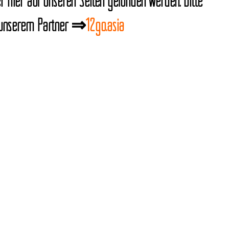
 hier auf unseren Seiten gefunden werden. Bitte
n unserem Partner ⇒
12go.asia