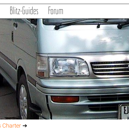
s
Blitz-Guides
Forum
 Charter
➔