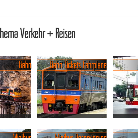
hema Verkehr + Reisen
Bahn
Bahn Tickets Fahrpläne
 in Thailand,
Eisenbahn Fahrkarten,
Busfahren
r manchmal
Fahrpläne und Fahrtzeiten.
luxuriös..
Minibus
Minibus Reservierung