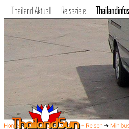
Thailand Aktuell
Reiseziele
Thailandinfo
Home
➔
Reiseinfos
➔
Verkehr + Reisen
➔
Minibus