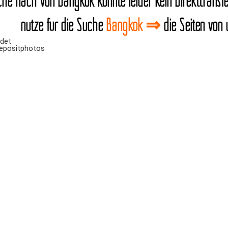
he nach von Bangkok konnte leider kein Direkttransfer
nutze für die Suche
Bangkok ⇒
die Seiten vo
ndet
Depositphotos