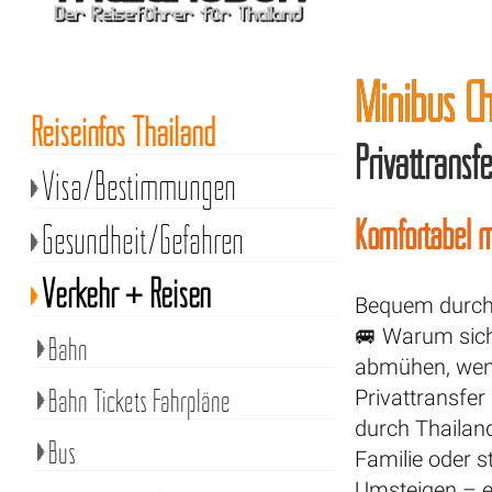
Minibus Ch
Reiseinfos Thailand
Privattrans
Visa/Bestimmungen
Komfortabel m
Gesundheit/Gefahren
Verkehr + Reisen
Bequem durch 
🚐 Warum sich
Bahn
abmühen, wenn
Bahn Tickets Fahrpläne
Privattransfer 
durch Thailan
Bus
Familie oder st
Umsteigen – e