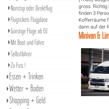
gross. Richtig
Nonstop oder Direktflug
finden 3 Pers
Flugtickets Flugpläne
Kofferräume f
dann auf der 
Günstige Flüge ab EU
Minivan & Lim
Mit Boot und Fähre
Selbstfahrer
Zu Fuss !
Essen + Trinken
Wetter + Baden
Shopping + Geld