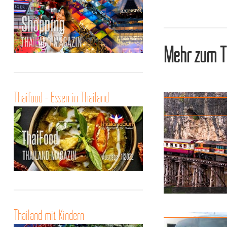
Mehr zum T
Thaifood - Essen in Thailand
Eisenbahnfahren
Thailand mit Kindern
langsam abe