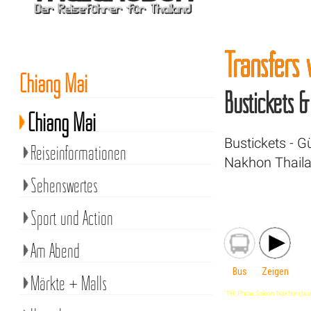
Transfers
Chiang Mai
Bustickets 
Chiang Mai
Bustickets - 
Reiseinformationen
Nakhon Thaila
Sehenswertes
Sport und Action
Am Abend
Bus
Zeigen
Märkte + Malls
'TH',Phrae,Sakon Nakhon,bus,'0