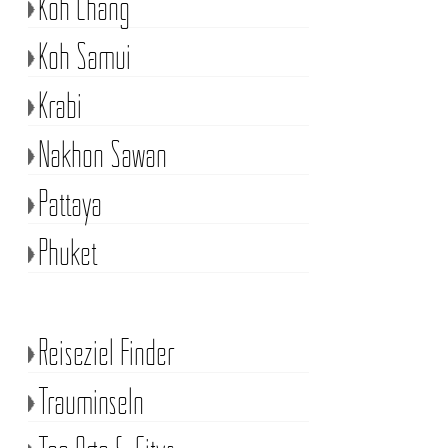
Koh Chang
Koh Samui
Krabi
Nakhon Sawan
Pattaya
Phuket
Reiseziel Finder
Trauminseln