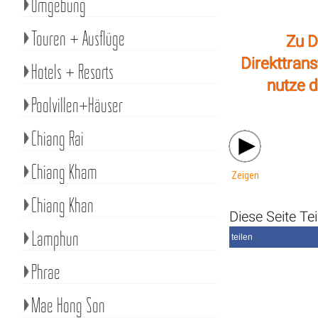
Umgebung
Touren + Ausflüge
Zu D
Direkttran
Hotels + Resorts
nutze d
Poolvillen+Häuser
Chiang Rai
Chiang Kham
Zeigen
Chiang Khan
Diese Seite Tei
Lamphun
teilen
Phrae
Mae Hong Son