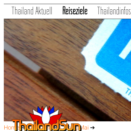
Thailand Aktuell
Reiseziele
Thailandinfo
Home
➔
Reiseziele
➔
Chiang Mai
➔