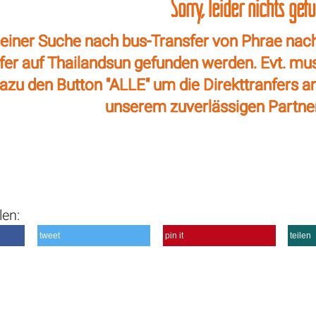
Sorry, leider nichts gef
einer Suche nach bus-Transfer von Phrae nac
sfer auf Thailandsun gefunden werden. Evt. mu
azu den Button "ALLE" um die Direkttranfers a
unserem zuverlässigen Partne
len:
tweet
pin it
teilen