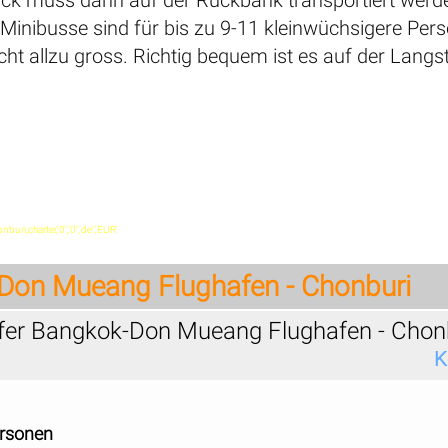
Minibusse sind für bis zu 9-11 kleinwüchsigere Perso
ht allzu gross. Richtig bequem ist es auf der Langs
ri,charter,'0','0','de','EUR'
Don Mueang Flughafen - Chonburi
sfer Bangkok-Don Mueang Flughafen - Chon
K
ersonen