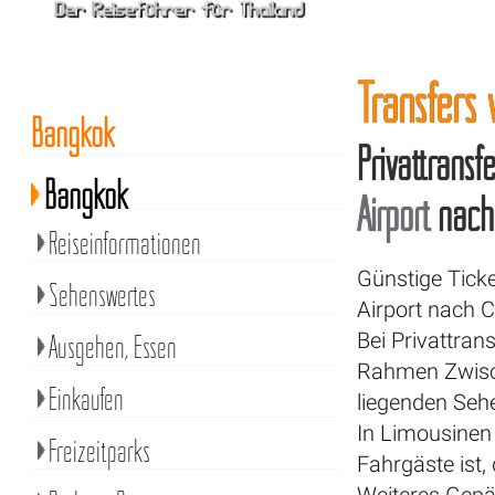
Transfers
Bangkok
Privattransf
Bangkok
Airport
nac
Reiseinformationen
Günstige Tick
Sehenswertes
Airport nach 
Bei Privattra
Ausgehen, Essen
Rahmen Zwisch
Einkaufen
liegenden Seh
In Limousinen
Freizeitparks
Fahrgäste ist,
Weiteres Gepä