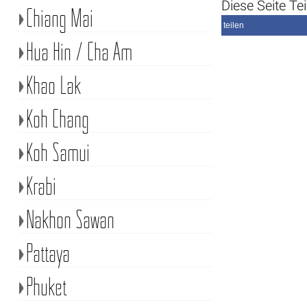
Diese Seite Tei
Chiang Mai
teilen
Hua Hin / Cha Am
Khao Lak
Koh Chang
Koh Samui
Krabi
Nakhon Sawan
Pattaya
Phuket