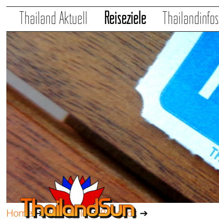
Thailand Aktuell
Reiseziele
Thailandinfo
Home
➔
Reiseziele
➔
Bangkok
➔