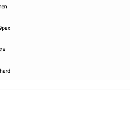
nen
 9pax
pax
hard