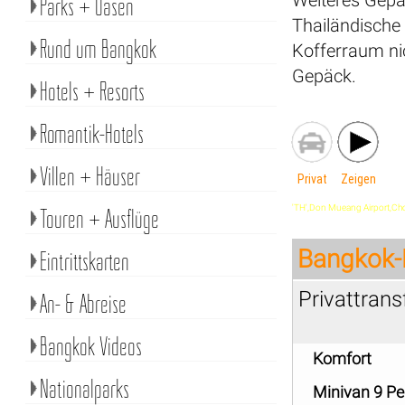
Parks + Oasen
Thailändische 
Rund um Bangkok
Kofferraum nic
Gepäck.
Hotels + Resorts
Romantik-Hotels
Villen + Häuser
Privat
Zeigen
'TH',Don Mueang Airport,Chonbu
Touren + Ausflüge
Bangkok-
Eintrittskarten
Privattran
An- & Abreise
Bangkok Videos
Komfort
Nationalparks
Minivan 9 P