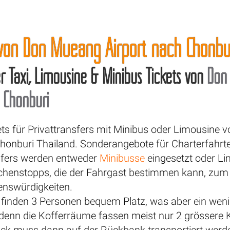
 von Don Mueang Airport nach Chonbu
er Taxi, Limousine & Minibus Tickets von
Don
h
Chonburi
ets für Privattransfers mit Minibus oder Limousine
Chonburi Thailand. Sonderangebote für Charterfahrt
nsfers werden entweder
Minibusse
eingesetzt oder Li
enstopps, die der Fahrgast bestimmen kann, zum Be
enswürdigkeiten.
 finden 3 Personen bequem Platz, was aber ein we
 denn die Kofferräume fassen meist nur 2 grössere 
ck muss dann auf der Rückbank transportiert werd