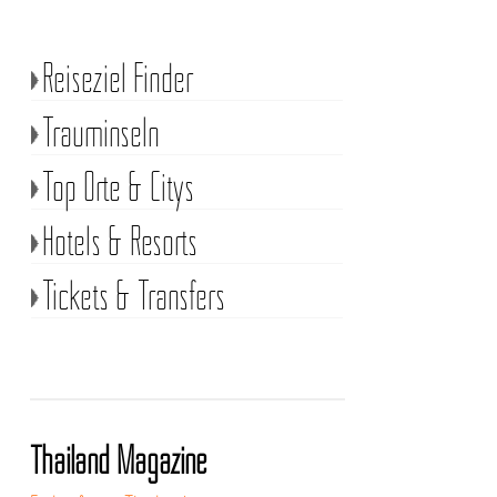
Reiseziel Finder
Trauminseln
Top Orte & Citys
Hotels & Resorts
Tickets & Transfers
Thailand Magazine