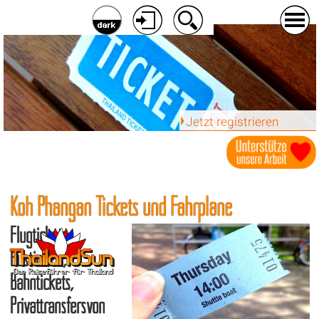
Jetzt registrieren
Koh Phangan Tickets und Fahrpläne
Flugtickets,
Bustickets,
Bahntickets,
Privattransfersvon