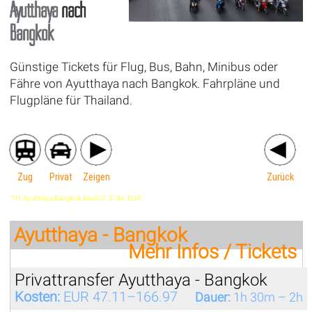
Ayutthaya
nach
Bangkok
Günstige Tickets für Flug, Bus, Bahn, Minibus oder
Fähre von Ayutthaya nach Bangkok. Fahrpläne und
Flugpläne für Thailand.
Zug
Privat
Zeigen
Zurück
'TH',Ayutthaya,Bangkok,travel,'0','0','de','EUR'
Ayutthaya - Bangkok
Mehr Infos / Tickets
Privattransfer Ayutthaya - Bangkok
Kosten:
EUR 47.11–166.97
Dauer:
1h 30m – 2h