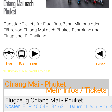
Chiang Mai
nach
Phuket
Günstige Tickets für Flug, Bus, Bahn, Minibus oder
Fähre von Chiang Mai nach Phuket. Fahrpläne und
Flugpläne für Thailand.
Flug
Bus
Zeigen
Zurück
'TH',Chiang Mai,Phuket,travel,'0','0','de','EUR'
Chiang Mai - Phuket
Mehr Infos / Tickets
Flugzeug Chiang Mai - Phuket
Kosten:
EUR 40.04–134.62
Dauer:
1h 55m – 1d 