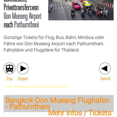
Privattransfersvon
Don Mueang Airport
nach
Pathumthani
Günstige Tickets für Flug, Bus, Bahn, Minibus oder
Fähre von Don Mueang Airport nach Pathumthani.
Fahrpläne und Flugpläne für Thailand.
Zug
Zeigen
Zurück
'TH',Don Mueang Airport,Pathumthani,travel,'0','0','de','EUR'
Bangkok-Don Mueang Flughafen
- Pathumthani
Mehr Infos / Tickets