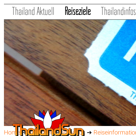
Thailand Aktuell
Reiseziele
Thailandinfo
Home
➔
Reiseziele
➔
Bangkok
➔
Reiseinformati