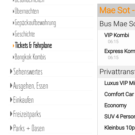
Mae Sot -
Übernachten
Gepäckaufbewahrung
Bus Mae So
Geschichte
VIP Kombi
06:15
Tickets & Fahrpläne
Express Kom
Bangkok Kombis
06:15
Sehenswertes
Privattrans
Luxus VIP M
Ausgehen, Essen
Comfort Car
Einkaufen
Economy
Freizeitparks
SUV 4 Perso
Parks + Oasen
Kleinbus 10