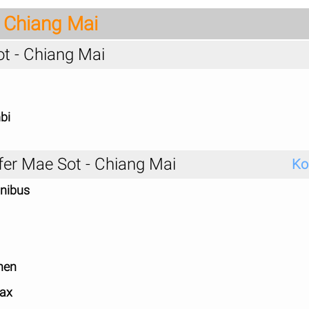
 Chiang Mai
t - Chiang Mai
bi
fer Mae Sot - Chiang Mai
Ko
inibus
nen
pax