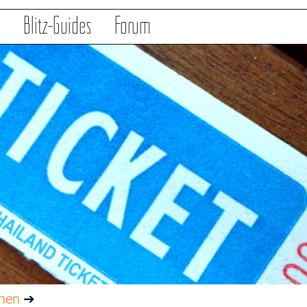
s
Blitz-Guides
Forum
onen
➔