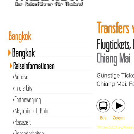
Transfers
Bangkok
Flugtickets,
Bangkok
Chiang Mai
Reiseinformationen
Günstige Tick
Anreise
Chiang Mai. F
In die City
Fortbewegung
Skytrain + U-Bahn
Bus
Zeigen
Reisezeit
'TH',Mae Sot,Chiang Mai,travel,
Besonderheiten