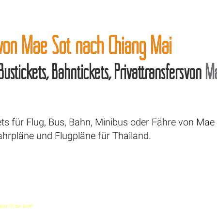
 von Mae Sot nach Chiang Mai
 Bustickets, Bahntickets, Privattransfersvon
M
ets für Flug, Bus, Bahn, Minibus oder Fähre von Mae
ahrpläne und Flugpläne für Thailand.
'0','0','de','EUR'