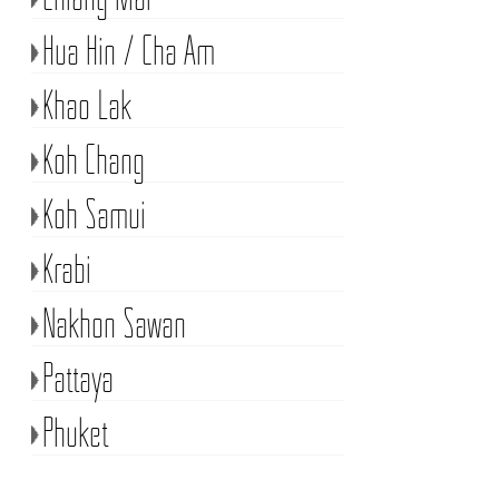
Hua Hin / Cha Am
Khao Lak
Koh Chang
Koh Samui
Krabi
Nakhon Sawan
Pattaya
Phuket