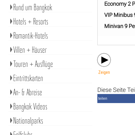
Economy 2 P
Rund um Bangkok
VIP Minibus
Hotels + Resorts
Minivan 9 P
Romantik-Hotels
Villen + Häuser
Touren + Ausflüge
Zeigen
Eintrittskarten
Diese Seite Tei
An- & Abreise
teilen
Bangkok Videos
Nationalparks
Golfclubs