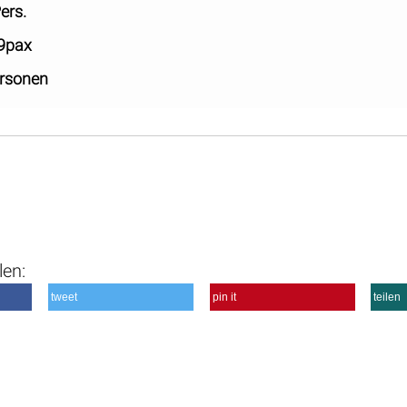
ers.
 9pax
ersonen
len:
tweet
pin it
teilen