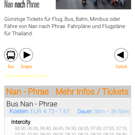
Nan
nach
Phrae
Günstige Tickets für Flug, Bus, Bahn, Minibus oder
Fähre von Nan nach Phrae. Fahrpläne und Flugpläne
für Thailand.
Bus
Zeigen
Zurück
'TH',Nan,Phrae,travel,'0','0','de','EUR'
Nan - Phrae
Mehr Infos / Tickets
Bus Nan - Phrae
Kosten:
EUR 4.72–7.61
Dauer:
30m – 3h 55m
Intercity
06:30, 06:35, 06:40, 06:45, 06:50, 06:55, 07:00, 07:05, 07:10,
07:30, 07:50, 08:00, 08:05, 08:10, 08:15, 08:20, 08:25, 08:30,