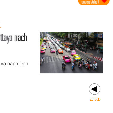
t
ttaya
nach
taya nach Don
Zurück