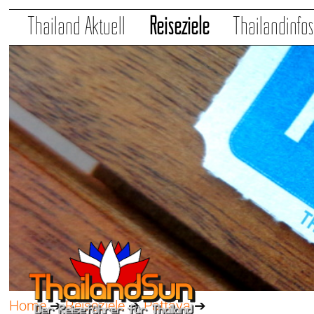
Thailand Aktuell
Reiseziele
Thailandinfo
Home
➔
Reiseziele
➔
Pattaya
➔