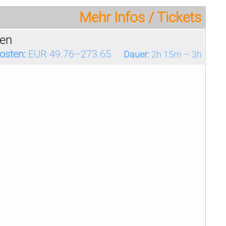
Mehr Infos / Tickets
fen
osten:
EUR 49.76–273.65
Dauer:
2h 15m – 3h