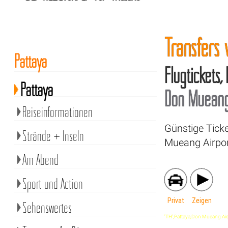
Transfers
Pattaya
Flugtickets,
Pattaya
Don Mueang 
Reiseinformationen
Günstige Tick
Strände + Inseln
Mueang Airpor
Am Abend
Sport und Action
Privat
Zeigen
Sehenswertes
'TH',Pattaya,Don Mueang Airpor