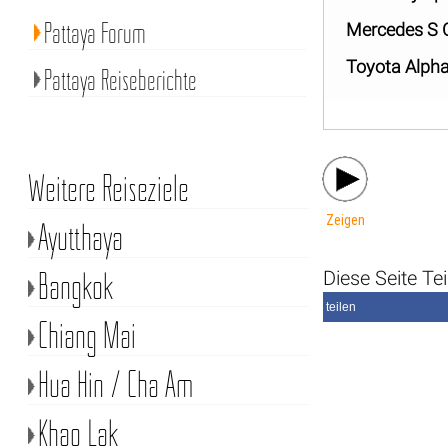
Pattaya Forum
Mercedes S 
Toyota Alph
Pattaya Reiseberichte
Weitere Reiseziele
Zeigen
Ayutthaya
Bangkok
Diese Seite Tei
teilen
Chiang Mai
Hua Hin / Cha Am
Khao Lak