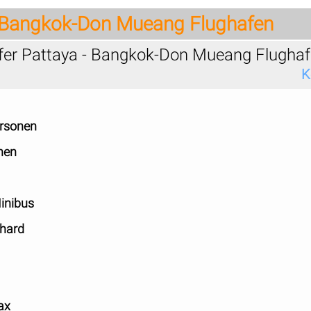
- Bangkok-Don Mueang Flughafen
sfer Pattaya - Bangkok-Don Mueang Flugha
K
ersonen
nen
inibus
hard
ax