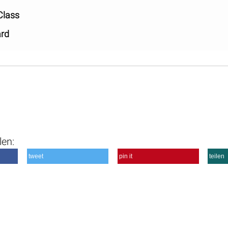
Class
ard
len:
tweet
pin it
teilen