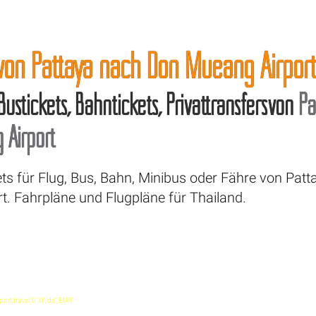
 von Pattaya nach Don Mueang Airpor
 Bustickets, Bahntickets, Privattransfersvon
Pa
Airport
ets für Flug, Bus, Bahn, Minibus oder Fähre von Pat
t. Fahrpläne und Flugpläne für Thailand.
t,travel,'0','0','de','EUR'