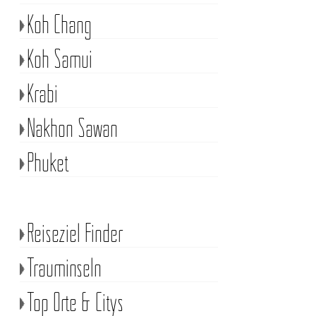
Koh Chang
Koh Samui
Krabi
Nakhon Sawan
Phuket
Reiseziel Finder
Trauminseln
Top Orte & Citys