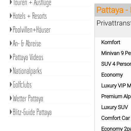
Touren + Ausflüge
Pattaya 
Hotels + Resorts
Privattran
Poolvillen+Häuser
An- & Abreise
Komfort
Minivan 9 P
Pattaya Videos
SUV 4 Perso
Nationalparks
Economy
Golfclubs
Luxury VIP M
Wetter Pattaya
Premium Alp
Luxury SUV
Blitz-Guide Pattaya
Comfort Car
Economy 2p