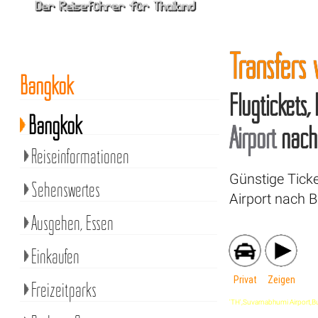
Transfers
Bangkok
Flugtickets,
Bangkok
Airport
nac
Reiseinformationen
Günstige Tick
Sehenswertes
Airport nach B
Ausgehen, Essen
Einkaufen
Privat
Zeigen
Freizeitparks
'TH',Suvarnabhumi Airport,Buri