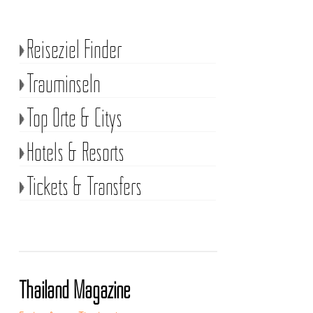
Reiseziel Finder
Trauminseln
Top Orte & Citys
Hotels & Resorts
Tickets & Transfers
Thailand Magazine