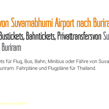
 von Suvarnabhumi Airport nach Buri
 Bustickets, Bahntickets, Privattransfersvon
S
h
Buriram
ets für Flug, Bus, Bahn, Minibus oder Fähre von Su
uriram. Fahrpläne und Flugpläne für Thailand.
ram,travel,'0','0','de','EUR'