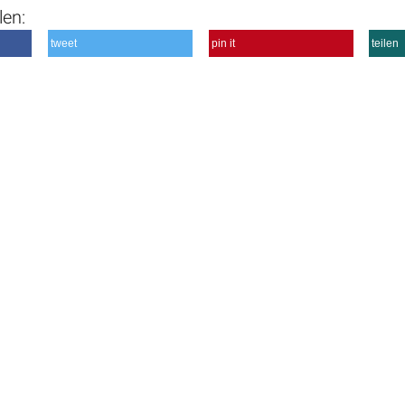
len:
tweet
pin it
teilen