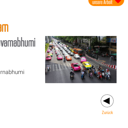
ram
uvarnabhumi
varnabhumi
Zurück