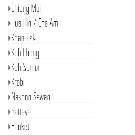
Chiang Mai
Hua Hin / Cha Am
Khao Lak
Koh Chang
Koh Samui
Krabi
Nakhon Sawan
Pattaya
Phuket