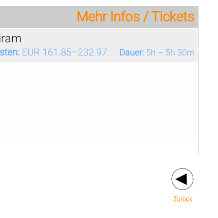
Mehr Infos / Tickets
riram
sten:
EUR 161.85–232.97
Dauer:
5h – 5h 30m
Zurück