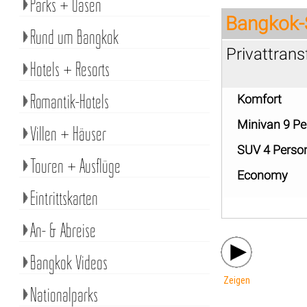
Parks + Oasen
Bangkok-
Rund um Bangkok
Privattran
Hotels + Resorts
Romantik-Hotels
Komfort
Minivan 9 P
Villen + Häuser
SUV 4 Perso
Touren + Ausflüge
Economy
Eintrittskarten
An- & Abreise
Bangkok Videos
Zeigen
Nationalparks