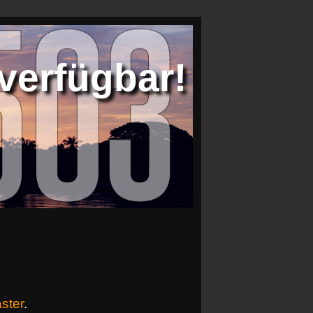
verfügbar!
ster
.