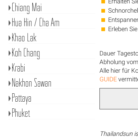
Erhalten S
Chiang Mai
Schnorchel
Hua Hin / Cha Am
Entspannen
Erleben Sie
Khao Lak
Koh Chang
Dauer Tagesto
Abholung vom 
Krabi
Alle hier für
GUIDE
vermitte
Nakhon Sawan
Pattaya
Phuket
Thailandsun is