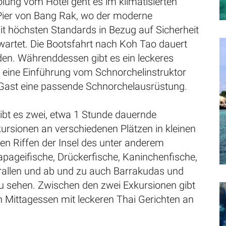
lung vom Hotel geht es im klimatisierten
ier von Bang Rak, wo der moderne
t höchsten Standards in Bezug auf Sicherheit
wartet. Die Bootsfahrt nach Koh Tao dauert
den. Währenddessen gibt es ein leckeres
 eine Einführung vom Schnorchelinstruktor
 Gast eine passende Schnorchelausrüstung.
ibt es zwei, etwa 1 Stunde dauernde
ursionen an verschiedenen Plätzen in kleinen
en Riffen der Insel des unter anderem
apageifische, Drückerfische, Kaninchenfische,
orallen und ab und zu auch Barrakudas und
zu sehen. Zwischen den zwei Exkursionen gibt
in Mittagessen mit leckeren Thai Gerichten an