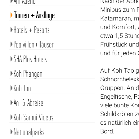
Am Abend
Nach der Abho
Minibus zum P
Touren + Ausflüge
Katamaran, mi
und Komfort, 
Hotels + Resorts
etwa 1,5 Stun
Poolvillen+Häuser
Frühstück und
und für jeden
SHA Plus Hotels
Auf Koh Tao g
Koh Phangan
Schnorchelexk
Koh Tao
Gruppen. An d
Engelfische, P
An- & Abreise
viele bunte K
Schildkröten 
Koh Samui Videos
es natürlich e
Nationalparks
Bord.