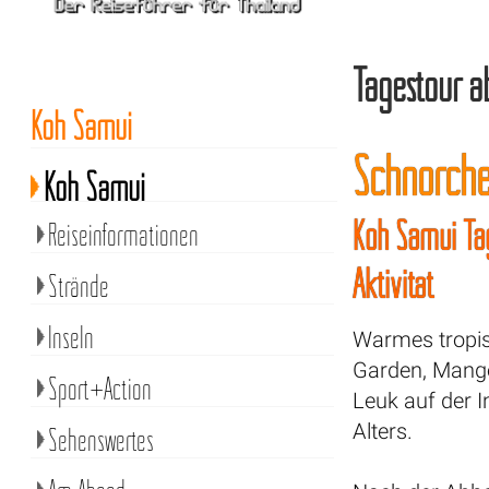
Tagestour a
Koh Samui
Schnorche
Koh Samui
Koh Samui Ta
Reiseinformationen
Aktivität
Strände
Inseln
Warmes tropi
Garden, Mango
Sport+Action
Leuk auf der I
Alters.
Sehenswertes