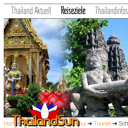
Thailand Aktuell
Reiseziele
Thailandinfo
Home
➔
Reiseziele
➔
Koh Samui
➔
Touren
➔ Schn