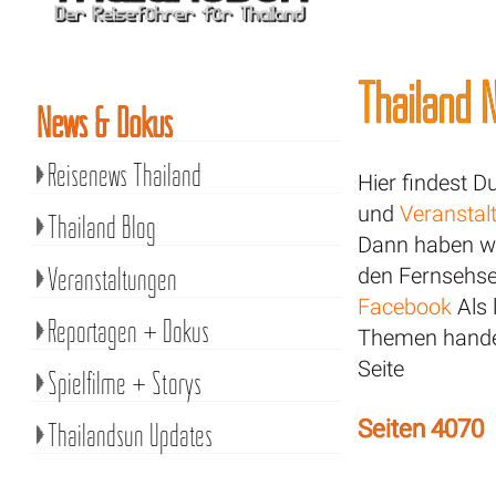
Thailand N
News & Dokus
Reisenews Thailand
Hier findest D
und
Veranstal
Thailand Blog
Dann haben wi
Veranstaltungen
den Fernsehsen
Facebook
Als 
Reportagen + Dokus
Themen handel
Seite
Spielfilme + Storys
Seiten 4070
Thailandsun Updates