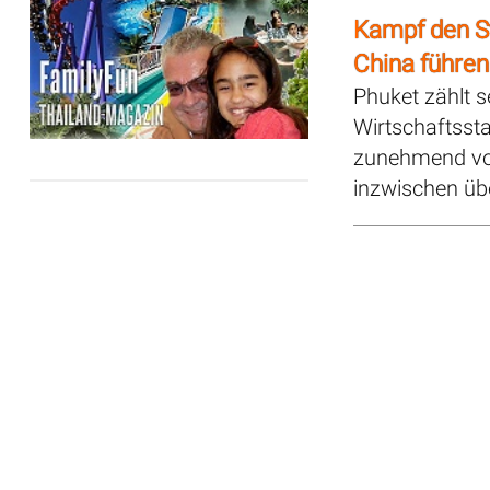
Kampf den S
China führen
Phuket zählt s
Wirtschaftsst
zunehmend vor 
inzwischen übe