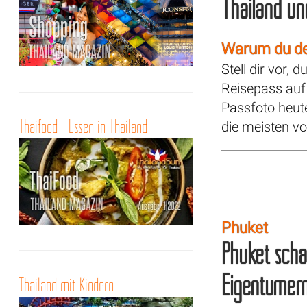
Thailand un
Warum du de
Stell dir vor, 
Reisepass auf 
Passfoto heut
Thaifood - Essen in Thailand
die meisten vo
Phuket
Phuket scha
Eigentümer
Thailand mit Kindern