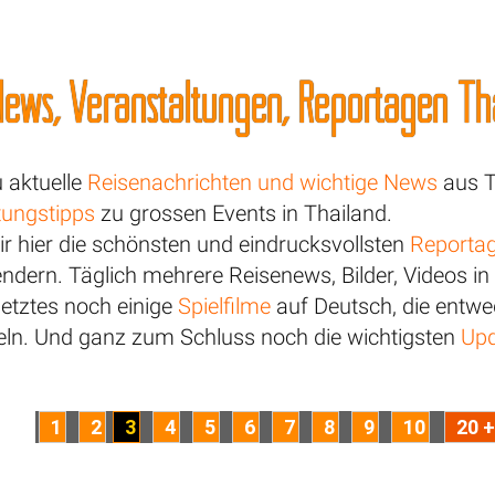
ews, Veranstaltungen, Reportagen Tha
u aktuelle
Reisenachrichten und wichtige News
aus T
tungstipps
zu grossen Events in Thailand.
r hier die schönsten und eindrucksvollsten
Reporta
dern. Täglich mehrere Reisenews, Bilder, Videos in
letztes noch einige
Spielfilme
auf Deutsch, die entwed
n. Und ganz zum Schluss noch die wichtigsten
Upd
1
2
3
4
5
6
7
8
9
10
20 