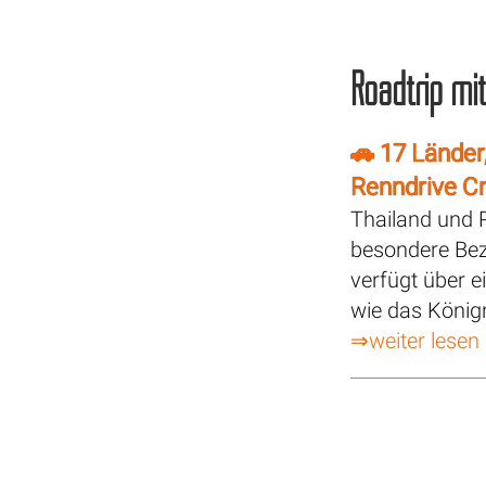
Roadtrip mi
🚗 17 Länder
Renndrive C
Thailand und P
besondere Bez
verfügt über 
wie das Königr
⇒weiter lesen