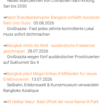
Neues Wahrzeichen von Chinatown nach Khlong
San bis 2030
⇒
Nach Brandkatastrophe: Bangkok schließt dutzende
Bars und Clubs
05.08.2026
Großrazzia - Fast jedes zehnte kontrollierte Lokal
muss sofort dichtmachen
⇒
Bangkok rettet die Welt - ausländische Freelancer
geschnappt
28.07.2026
Großrazzia wegen fünf ausländischer Prostituierten
auf Sukhumvit Soi 4
⇒
Bangkok plant Mega-Umbau 8 Milliarden für neues
Erlebnisviertel
13.07.2026
Seilbahn, Erlebniswelt & Kunstmuseum verwandeln
Bangkoks Asiatique
⇒
45 Hektar Natur: Bald öffnet der neue Rama-IX-Park