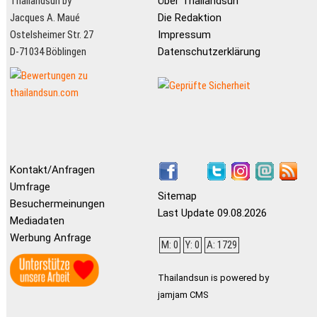
Thailandsun by
Über Thailandsun
Jacques A. Maué
Die Redaktion
Ostelsheimer Str. 27
Impressum
D-71034 Böblingen
Datenschutzerklärung
Kontakt/Anfragen
Umfrage
Sitemap
Besuchermeinungen
Last Update 09.08.2026
Mediadaten
Werbung Anfrage
M: 0
Y: 0
A: 1729
Thailandsun is powered by
jamjam CMS