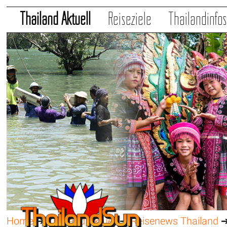
Thailand Aktuell
Reiseziele
Thailandinfo
Home
➔
Thailand Aktuell
➔
Reisenews Thailand