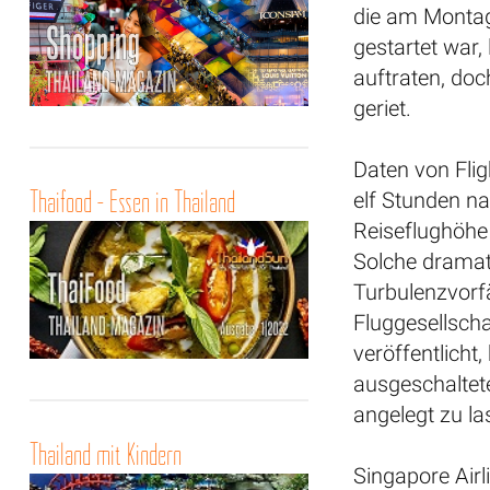
die am Montag
gestartet war
auftraten, doc
geriet.
Daten von Fli
Thaifood - Essen in Thailand
elf Stunden n
Reiseflughöhe
Solche dramat
Turbulenzvorfä
Fluggesellscha
veröffentlicht,
ausgeschaltet
angelegt zu la
Thailand mit Kindern
Singapore Airl