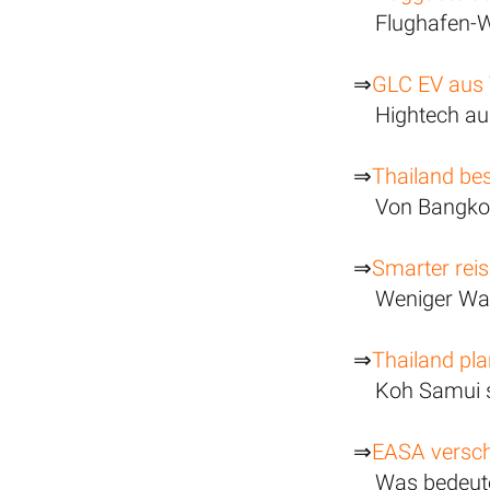
Flughafen-W
⇒
GLC EV aus 
Hightech au
⇒
Thailand be
Von Bangkok
⇒
Smarter reis
Weniger War
⇒
Thailand pla
Koh Samui s
⇒
EASA versch
Was bedeute