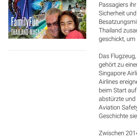
Passagiers ihr
Sicherheit und
Besatzungsmitg
Thailand zusa
geschickt, um 
Das Flugzeug,
gehört zu ein
Singapore Airli
Airlines ereig
beim Start au
abstürzte un
Aviation Safet
Geschichte sie
Zwischen 201