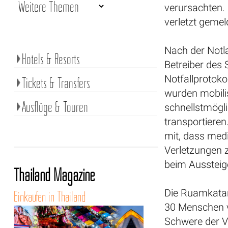
verursachten. 
verletzt gemel
Nach der Notla
Hotels & Resorts
Betreiber des
Notfallprotoko
Tickets & Transfers
wurden mobilis
Ausflüge & Touren
schnellstmögl
transportieren
mit, dass medi
Verletzungen z
beim Aussteig
Thailand Magazine
Die Ruamkatan
Einkaufen in Thailand
30 Menschen v
Schwere der V