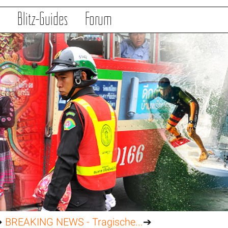
s
Blitz-Guides
Forum
➔
BREAKING NEWS - Tragische...
➔