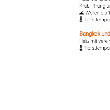
Krabi, Trang 
🌊 Wellen bis 
🌡️ Tiefsttemp
Bangkok un
Heiß mit verei
🌡️ Tiefsttemp