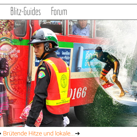
s
Blitz-Guides
Forum
➔
Brütende Hitze und lokale...
➔