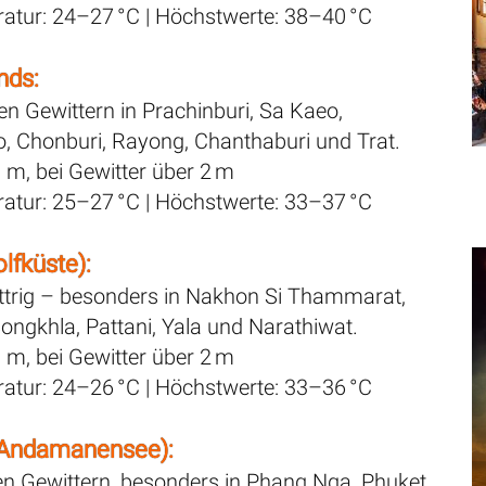
eratur: 24–27 °C | Höchstwerte: 38–40 °C
nds:
len Gewittern in Prachinburi, Sa Kaeo,
 Chonburi, Rayong, Chanthaburi und Trat.
1 m, bei Gewitter über 2 m
eratur: 25–27 °C | Höchstwerte: 33–37 °C
lfküste):
ttrig – besonders in Nakhon Si Thammarat,
ongkhla, Pattani, Yala und Narathiwat.
1 m, bei Gewitter über 2 m
eratur: 24–26 °C | Höchstwerte: 33–36 °C
(Andamanensee):
en Gewittern, besonders in Phang Nga, Phuket,