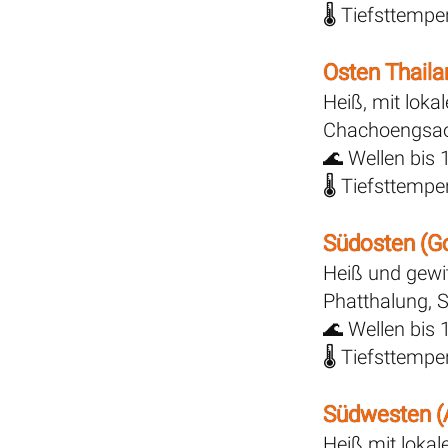
🌡️ Tiefsttemp
Osten Thaila
Heiß, mit loka
Chachoengsao,
🌊 Wellen bis 
🌡️ Tiefsttemp
Südosten (Go
Heiß und gewi
Phatthalung, S
🌊 Wellen bis 
🌡️ Tiefsttemp
Südwesten 
Heiß mit lokal