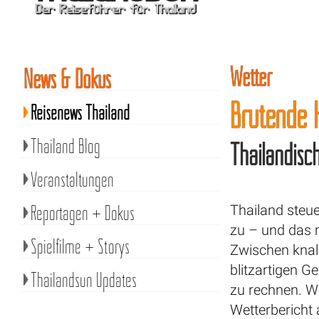
Wetter
News & Dokus
Brütende H
Reisenews Thailand
Thailand Blog
Thailändisch
Veranstaltungen
Reportagen + Dokus
Thailand steu
zu – und das 
Spielfilme + Storys
Zwischen kna
blitzartigen G
Thailandsun Updates
zu rechnen. We
Wetterbericht