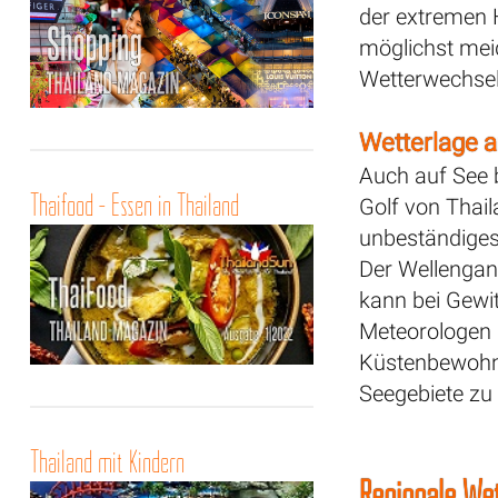
der extremen 
möglichst meid
Wetterwechsel
Wetterlage a
Auch auf See 
Thaifood - Essen in Thailand
Golf von Thai
unbeständiges 
Der Wellengang
kann bei Gewit
Meteorologen 
Küstenbewohne
Seegebiete zu
Thailand mit Kindern
Regionale We