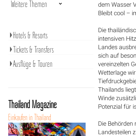
dem Wasser Vo
Bleibt cool – 
Die thailändis
Hotels & Resorts
intensiven Hitz
Landes ausbrei
Tickets & Transfers
sich auf beson
Ausflüge & Touren
vereinzelten G
Wetterlage wir
Tiefdruckgebie
Thailands lieg
Winde zusätzli
Thailand Magazine
Potenzial für 
Einkaufen in Thailand
Die Behörden 
Landesteilen z