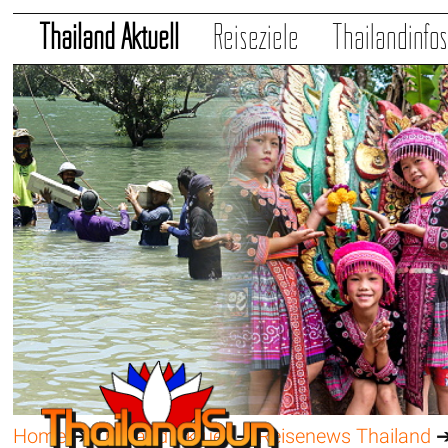
Thailand Aktuell
Reiseziele
Thailandinfo
Home
➔
Thailand Aktuell
➔
Reisenews Thailand