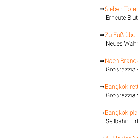
⇒
Sieben Tote
Erneute Blu
⇒
Zu Fuß über
Neues Wahr
⇒
Nach Brandk
Großrazzia 
⇒
Bangkok rett
Großrazzia 
⇒
Bangkok plan
Seilbahn, E