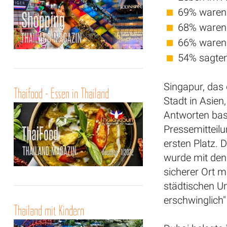
69% waren 
68% waren 
66% waren m
54% sagten,
Singapur, das 
Thaifood - Essen in Thailand
Stadt in Asien
Antworten basi
Pressemitteilu
ersten Platz. 
wurde mit den 
sicherer Ort 
städtischen Um
erschwinglich"
Thailand mit Kindern