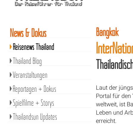
Bangkok
News & Dokus
InterNatio
Reisenews Thailand
Thailand Blog
Thailändisch
Veranstaltungen
Reportagen + Dokus
Laut der jüng
Portal für den
Spielfilme + Storys
weltweit, ist 
Leben und Arbe
Thailandsun Updates
erreicht.