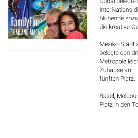
Dubai belegte 
InterNations d
blühende sozi
die kreative G
Mexiko-Stadt 
belegte den dri
Metropole leic
Zuhause an. L
fünften Platz.
Basel, Melbou
Platz in den 