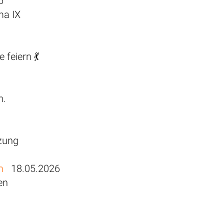
6
ma IX
 feiern 💃
h.
tzung
m
18.05.2026
en