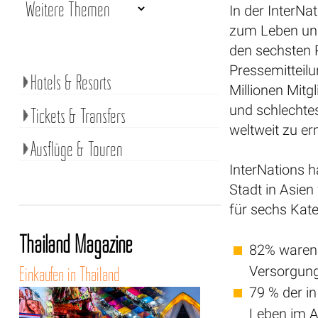
In der InterNa
zum Leben und
den sechsten 
Pressemitteil
Hotels & Resorts
Millionen Mitgl
und schlechte
Tickets & Transfers
weltweit zu erm
Ausflüge & Touren
InterNations 
Stadt in Asien
für sechs Kate
Thailand Magazine
82% waren 
Einkaufen in Thailand
Versorgung
79 % der i
Leben im A