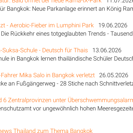
atur: Bald öffnet der neue Rama-IX-Park
11.07.202
ür Bangkok: Neue Parkanlage erinnert an König Ra
zt - Aerobic-Fieber im Lumphini Park
19.06.2026
 Die Rückkehr eines totgeglaubten Trends - Tausende
Suksa-Schule - Deutsch für Thais
13.06.2026
hule in Bangkok lernen thailändische Schüler Deutsc
Fahrer Mika Salo in Bangkok verletzt
26.05.2026
ke an Fußgängerweg - 28 Stiche nach Schnittverle
d 6 Zentralprovinzen unter Überschwemmungsalar
enschutzamt vor ungewöhnlich hohen Meeresgezeit
news Thailand zum Thema Bangkok