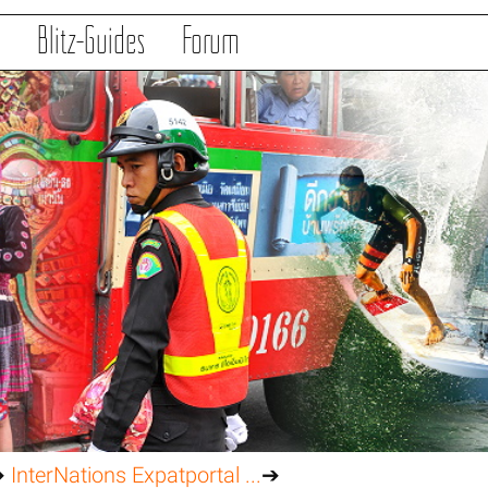
s
Blitz-Guides
Forum
➔
InterNations Expatportal ...
➔