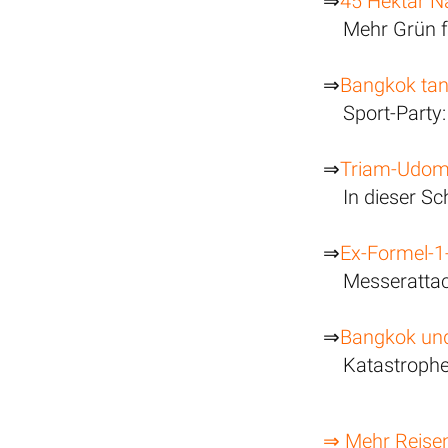
⇒
45 Hektar N
Mehr Grün f
⇒
Bangkok tan
Sport-Party:
⇒
Triam-Udom-
In dieser Sc
⇒
Ex-Formel-1-
Messerattac
⇒
Bangkok un
Katastroph
⇒ Mehr Reise