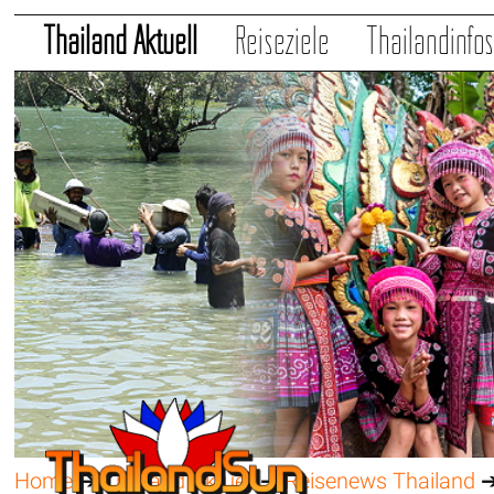
Thailand Aktuell
Reiseziele
Thailandinfo
Home
➔
Thailand Aktuell
➔
Reisenews Thailand