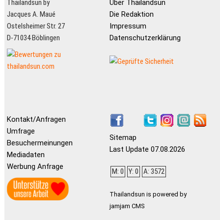
Thailandsun by
Über Thailandsun
Jacques A. Maué
Die Redaktion
Ostelsheimer Str. 27
Impressum
D-71034 Böblingen
Datenschutzerklärung
Kontakt/Anfragen
Umfrage
Sitemap
Besuchermeinungen
Last Update 07.08.2026
Mediadaten
Werbung Anfrage
M: 0
Y: 0
A: 3572
Thailandsun is powered by
jamjam CMS