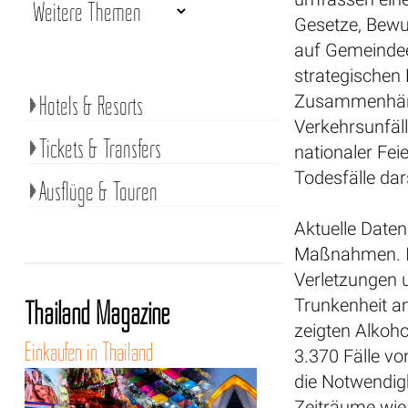
Gesetze, Bew
auf Gemeindee
strategischen 
Hotels & Resorts
Zusammenhän
Verkehrsunfäl
Tickets & Transfers
nationaler Fe
Todesfälle dar
Ausflüge & Touren
Aktuelle Daten
Maßnahmen. I
Verletzungen 
Thailand Magazine
Trunkenheit a
zeigten Alkoh
Einkaufen in Thailand
3.370 Fälle vo
die Notwendig
Zeiträume wie 