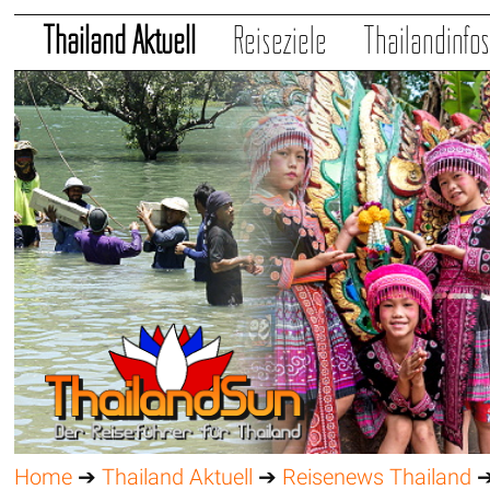
Thailand Aktuell
Reiseziele
Thailandinfo
Home
➔
Thailand Aktuell
➔
Reisenews Thailand