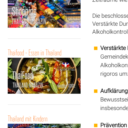
Die beschlos
Verstärkte Du
Alkoholkontro
Verstärkte
Thaifood - Essen in Thailand
Gemeindekr
Alkoholkon
rigoros um
Aufklärun
Bewusstsei
insbesonde
Thailand mit Kindern
Prävention