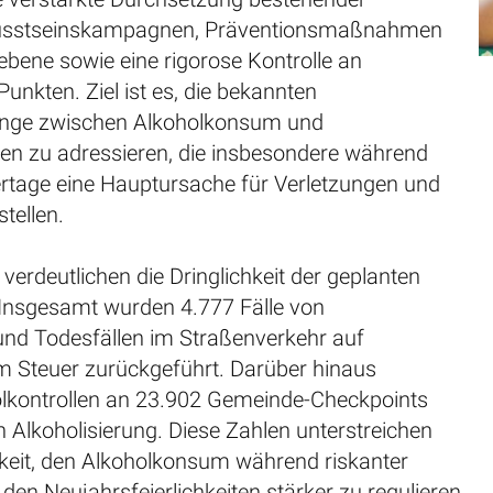
usstseinskampagnen, Präventionsmaßnahmen
bene sowie eine rigorose Kontrolle an
Punkten. Ziel ist es, die bekannten
ge zwischen Alkoholkonsum und
len zu adressieren, die insbesondere während
iertage eine Hauptursache für Verletzungen und
stellen.
 verdeutlichen die Dringlichkeit der geplanten
nsgesamt wurden 4.777 Fälle von
und Todesfällen im Straßenverkehr auf
m Steuer zurückgeführt. Darüber hinaus
olkontrollen an 23.902 Gemeinde-Checkpoints
n Alkoholisierung. Diese Zahlen unterstreichen
keit, den Alkoholkonsum während riskanter
den Neujahrsfeierlichkeiten stärker zu regulieren.