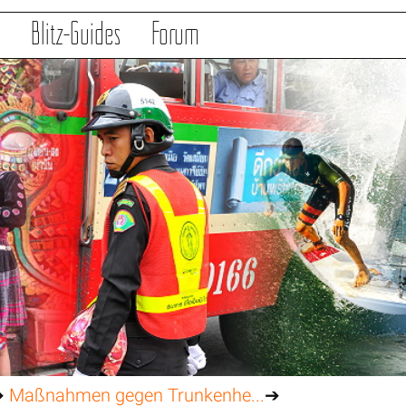
s
Blitz-Guides
Forum
➔
Maßnahmen gegen Trunkenhe...
➔