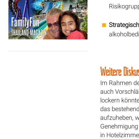
Risikogrupp
Strategisc
alkoholbedi
Weitere Disku
Im Rahmen der
auch Vorschlä
lockern könnte
das bestehend
aufzuheben, wä
Genehmigung e
in Hotelzimme