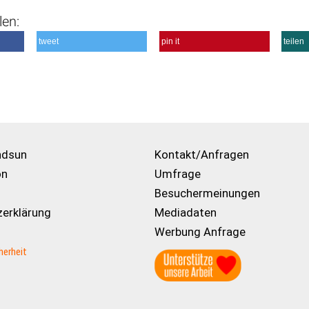
len:
tweet
pin it
teilen
ndsun
Kontakt/Anfragen
on
Umfrage
Besuchermeinungen
erklärung
Mediadaten
Werbung Anfrage