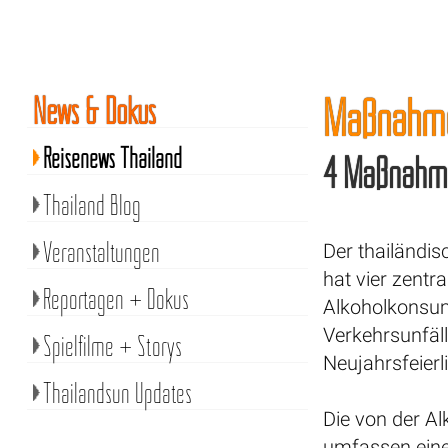
Maßnahme
News & Dokus
Reisenews Thailand
4 Maßnahmen
Thailand Blog
Veranstaltungen
Der thailändi
hat vier zent
Reportagen + Dokus
Alkoholkonsum
Verkehrsunfäl
Spielfilme + Storys
Neujahrsfeierl
Thailandsun Updates
Die von der A
umfassen eine