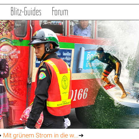
s
Blitz-Guides
Forum
➔
Mit grünem Strom in die w...
➔