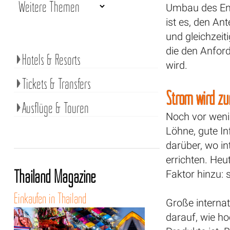
Umbau des Ene
ist es, den A
und gleichzei
die den Anfor
Hotels & Resorts
wird.
Tickets & Transfers
Strom wird zu
Ausflüge & Touren
Noch vor weni
Löhne, gute I
darüber, wo i
errichten. Heu
Thailand Magazine
Faktor hinzu: 
Einkaufen in Thailand
Große interna
darauf, wie ho