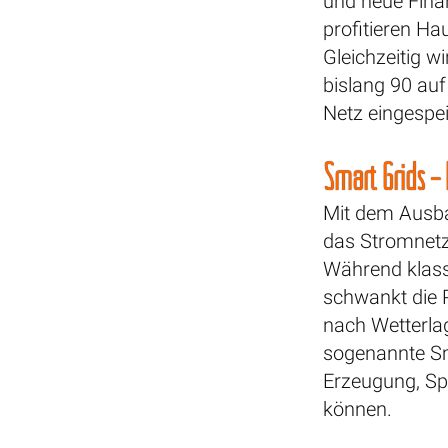
und neue Finan
profitieren Hau
Gleichzeitig 
bislang 90 auf
Netz eingespei
Smart Grids –
Mit dem Ausba
das Stromnetz
Während klassi
schwankt die 
nach Wetterlag
sogenannte Sma
Erzeugung, Sp
können.