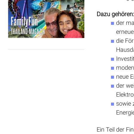
Dazu gehören
der ma
erneue
die Fö
Hausd
Investi
modern
neue 
der we
Elektr
sowie 
Energie
Ein Teil der F