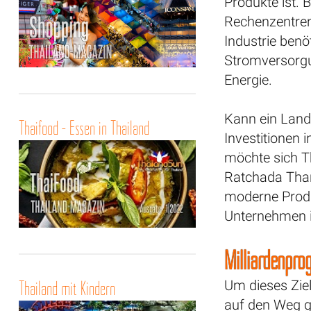
Produkte ist. 
Rechenzentren
Industrie benö
Stromversorgu
Energie.
Kann ein Land 
Thaifood - Essen in Thailand
Investitionen
möchte sich T
Ratchada Than
moderne Produ
Unternehmen i
Milliardenpr
Thailand mit Kindern
Um dieses Zie
auf den Weg 