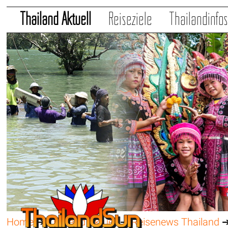
Thailand Aktuell
Reiseziele
Thailandinfo
Home
➔
Thailand Aktuell
➔
Reisenews Thailand