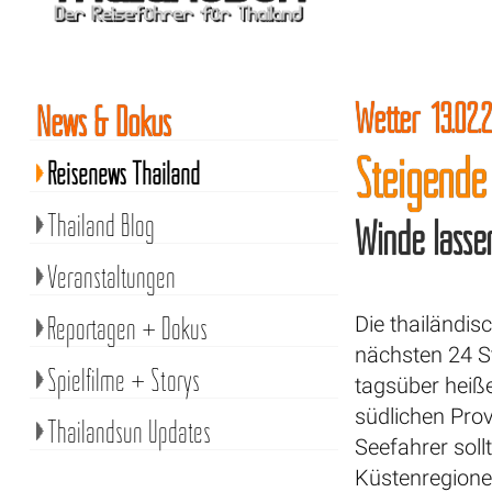
Wetter 13.02.2
News & Dokus
Steigende
Reisenews Thailand
Thailand Blog
Winde lassen
Veranstaltungen
Reportagen + Dokus
Die thailändis
nächsten 24 S
Spielfilme + Storys
tagsüber heiß
südlichen Pro
Thailandsun Updates
Seefahrer sol
Küstenregionen