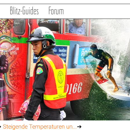
s
Blitz-Guides
Forum
➔
Steigende Temperaturen un...
➔