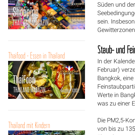
Süden und der
Seebedingunge
sein. Insbeso
Gewitterzonen
Staub- und Fei
Thaifood - Essen in Thailand
In der Kalend
Februar) verze
Bangkok, eine
Feinstaubparti
Werte in Bangk
was zu einer E
Die PM2,5-Konz
Thailand mit Kindern
von bis zu 13