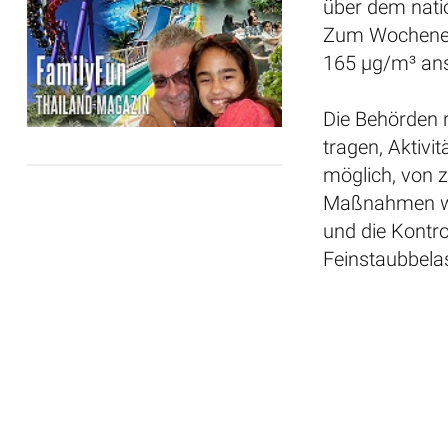
über dem nati
Zum Wochenend
165 µg/m³ ans
Die Behörden 
tragen, Aktivi
möglich, von 
Maßnahmen wi
und die Kontr
Feinstaubbela