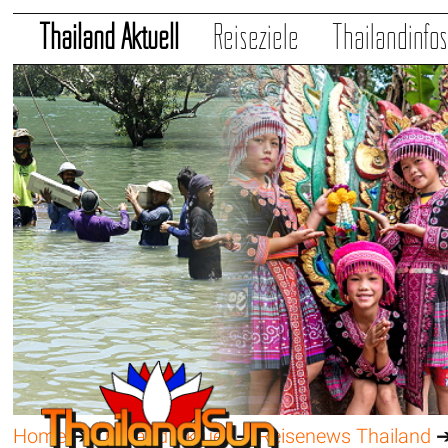
Thailand Aktuell
Reiseziele
Thailandinfo
Home
➔
Thailand Aktuell
➔
Reisenews Thailand