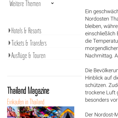
Ein geschwäch
Nordosten Tha
bleiben, währe
Hotels & Resorts
einschließlich
die Temperatur
Tickets & Transfers
morgendliche
Ausflüge & Touren
Nachmittag. Auf
Die Bevölkeru
Hinblick auf 
schützen. Zud
Thailand Magazine
trockene Luft 
besonders vors
Einkaufen in Thailand
Der Nordost-M