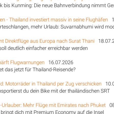
 bis Kunming: Die neue Bahnverbindung nimmt Ges
en - Thailand investiert massiv in seine Flughäfen
19
teschlangen, mehr Urlaub: Suvarnabhumi wird mode
nt Direktflüge aus Europa nach Surat Thani
18.07.
oll deutlich einfacher erreichbar werden
ärft Flugwarnungen
16.07.2026
t das jetzt für Thailand-Reisende?
d: Motorräder in Thailand per Zug verschicken
10.0
sportierst du dein Bike mit der thailändischen SRT
d-Urlauber: Mehr Flüge mit Emirates nach Phuket
08
bringt dich mit Premium Economy auf die Insel