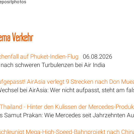
Depositphotos
ema Verkehr
henfall auf Phuket-Indien-Flug
06.08.2026
e nach schweren Turbulenzen bei Air India
ufgepasst! AirAsia verlegt 9 Strecken nach Don Mu
echsel bei AirAsia: Wer nicht aufpasst, steht am fal
Thailand - Hinter den Kulissen der Mercedes-Produk
s Samut Prakan: Wie Mercedes seit Jahrzehnten Aut
schleunigt Mega-High-Speed-Bahnprojekt nach Chin