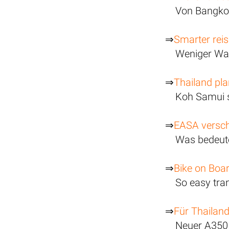
Von Bangkok
⇒
Smarter reis
Weniger War
⇒
Thailand pla
Koh Samui s
⇒
EASA versch
Was bedeute
⇒
Bike on Boar
So easy tran
⇒
Für Thailan
Neuer A350 