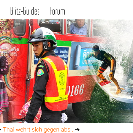
s
Blitz-Guides
Forum
➔
Thai wehrt sich gegen abs...
➔