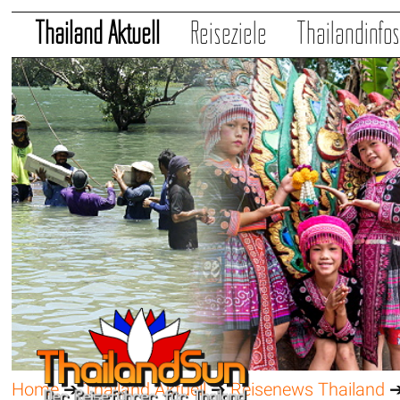
Thailand Aktuell
Reiseziele
Thailandinfo
Home
➔
Thailand Aktuell
➔
Reisenews Thailand