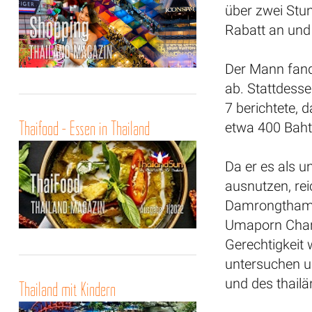
über zwei Stu
Rabatt an und 
Der Mann fand
ab. Stattdesse
7 berichtete, 
Thaifood - Essen in Thailand
etwa 400 Baht 
Da er es als 
ausnutzen, re
Damrongtham-Z
Umaporn Charn
Gerechtigkeit
untersuchen u
und des thail
Thailand mit Kindern