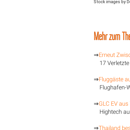
Stock images by 
Mehr zum Th
⇒
Erneut Zwisc
17 Verletzt
⇒
Fluggäste a
Flughafen-W
⇒
GLC EV aus 
Hightech au
⇒
Thailand be