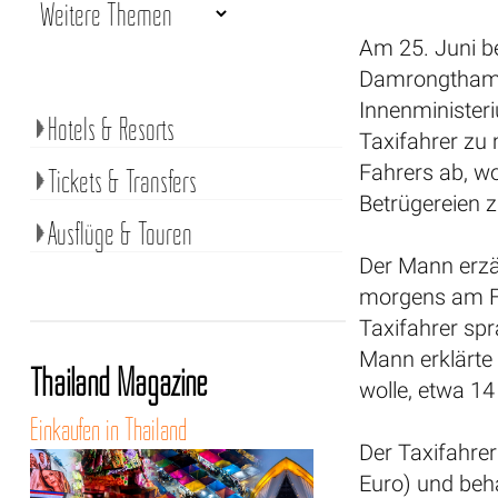
Am 25. Juni b
Damrongtham-
Innenminister
Hotels & Resorts
Taxifahrer zu
Fahrers ab, wo
Tickets & Transfers
Betrügereien z
Ausflüge & Touren
Der Mann erzä
morgens am F
Taxifahrer spr
Mann erklärte 
Thailand Magazine
wolle, etwa 14
Einkaufen in Thailand
Der Taxifahrer
Euro) und beh