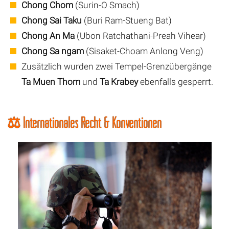
Chong Chom
(Surin-O Smach)
Chong Sai Taku
(Buri Ram-Stueng Bat)
Chong An Ma
(Ubon Ratchathani-Preah Vihear)
Chong Sa ngam
(Sisaket-Choam Anlong Veng)
Zusätzlich wurden zwei Tempel-Grenzübergänge
Ta Muen Thom
und
Ta Krabey
ebenfalls gesperrt.
⚖️ Internationales Recht & Konventionen