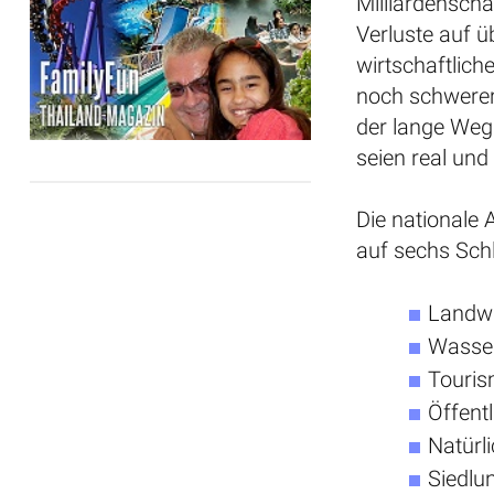
Milliardenschä
Verluste auf ü
wirtschaftlic
noch schwerer:
der lange Weg
seien real und
Die nationale 
auf sechs Sch
Landwi
Wasser
Touri
Öffent
Natürl
Siedl