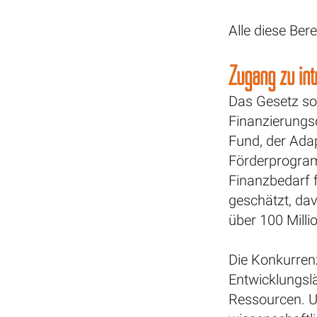
Alle diese Ber
Zugang zu int
Das Gesetz so
Finanzierungsq
Fund, der Adap
Förderprogram
Finanzbedarf f
geschätzt, da
über 100 Mil
Die Konkurrenz
Entwicklungsl
Ressourcen. U