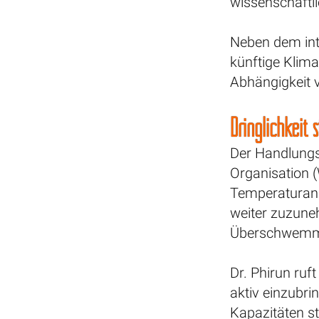
wissenschaftli
Neben dem int
künftige Klima
Abhängigkeit v
Dringlichkeit s
Der Handlungs
Organisation 
Temperaturans
weiter zuzune
Überschwemm
Dr. Phirun ruf
aktiv einzubr
Kapazitäten s