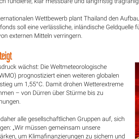
ch fundierte, klar messbare und langfristig tragfähig
ernationalen Wettbewerb plant Thailand den Aufbau 
fonds soll eine verlässliche, inländische Geldquelle
on externen Mitteln verringern.
teigt
druck wächst: Die Weltmeteorologische
(WMO) prognostiziert einen weiteren globalen
tieg um 1,55°C. Damit drohen Wetterextreme
hmen – von Dürren über Stürme bis zu
ungen.
t daher alle gesellschaftlichen Gruppen auf, sich
ingen: „Wir müssen gemeinsam unsere
tärken, um Klimafinanzierungen zu sichern und