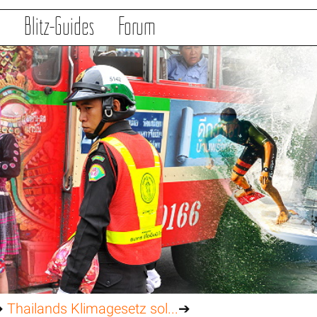
s
Blitz-Guides
Forum
➔
Thailands Klimagesetz sol...
➔