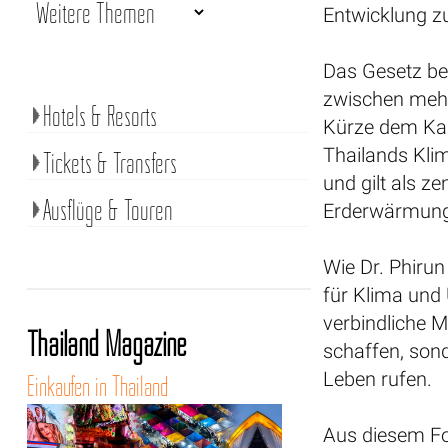
Entwicklung zu
Das Gesetz be
zwischen mehr
Hotels & Resorts
Kürze dem Kab
Thailands Klima
Tickets & Transfers
und gilt als z
Ausflüge & Touren
Erderwärmun
Wie Dr. Phirun
für Klima und 
verbindliche
Thailand Magazine
schaffen, sond
Leben rufen.
Einkaufen in Thailand
Aus diesem Fon