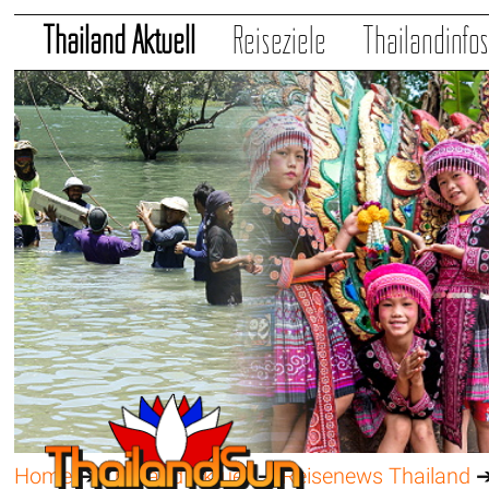
Thailand Aktuell
Reiseziele
Thailandinfo
Home
➔
Thailand Aktuell
➔
Reisenews Thailand