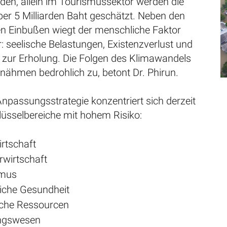
den, allein im Tourismussektor werden die
ber 5 Milliarden Baht geschätzt. Neben den
hen Einbußen wiegt der menschliche Faktor
 seelische Belastungen, Existenzverlust und
 zur Erholung. Die Folgen des Klimawandels
 nähmen bedrohlich zu, betont Dr. Phirun.
Anpassungsstrategie konzentriert sich derzeit
lüsselbereiche mit hohem Risiko:
rtschaft
wirtschaft
smus
liche Gesundheit
iche Ressourcen
ungswesen