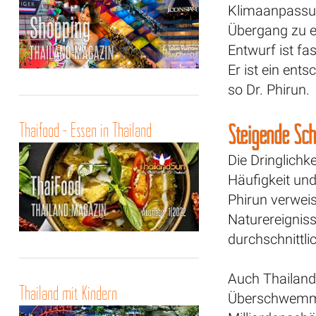
Klimaanpassun
Übergang zu e
Entwurf ist fa
Er ist ein ent
so Dr. Phirun.
Thaifood - Essen in Thailand
Steigende Sc
Die Dringlichk
Häufigkeit un
Phirun verweis
Naturereignis
durchschnittli
Auch Thailand
Thailand mit Kindern
Überschwemm