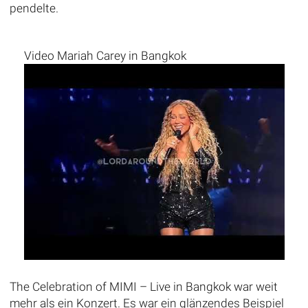
pendelte.
Video Mariah Carey in Bangkok
The Celebration of MIMI – Live in Bangkok war weit
mehr als ein Konzert. Es war ein glänzendes Beispiel