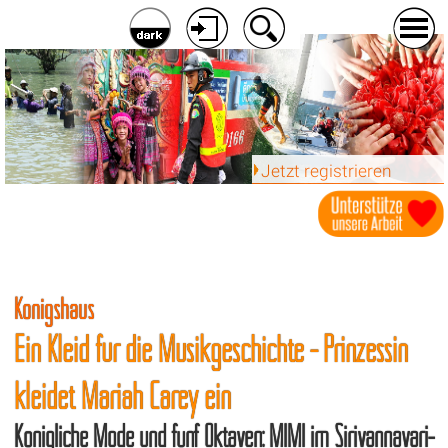
Jetzt registrieren
Königshaus
Ein Kleid für die Musikgeschichte - Prinzessin
kleidet Mariah Carey ein
Königliche Mode und fünf Oktaven: MIMI im Sirivannavari-