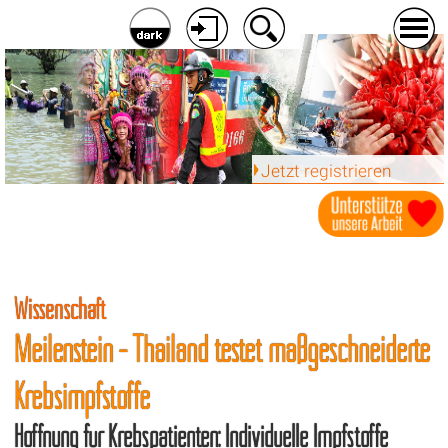
Jetzt registrieren
Wissenschaft
Meilenstein - Thailand testet maßgeschneiderte
Krebsimpfstoffe
Hoffnung für Krebspatienten: Individuelle Impfstoffe