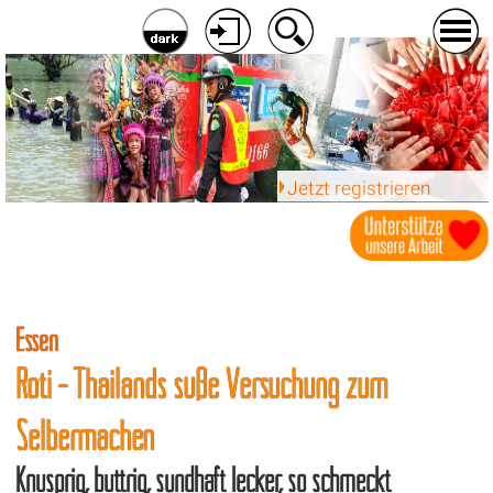
Jetzt registrieren
Essen
Roti - Thailands süße Versuchung zum
Selbermachen
Knusprig, buttrig, sündhaft lecker, so schmeckt