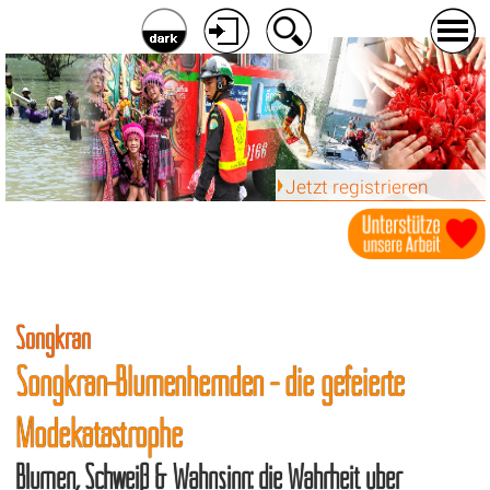
Jetzt registrieren
Songkran
Songkran-Blumenhemden - die gefeierte
Modekatastrophe
Blumen, Schweiß & Wahnsinn: die Wahrheit über